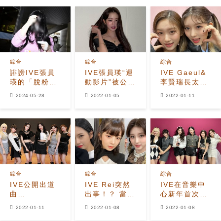
綜合
綜合
綜合
誹謗IVE張員
IVE張員瑛“運
IVE Gaeul&
瑛的「脫粉收
動影片”被公
李賢瑞長太像
容所」營運者
開，大秀身體
了！ 連粉絲都
2024-05-28
2022-01-05
2022-01-11
本人照片曝
柔韌性
認不出來…出
光！
道前的樣子備
受矚目
綜合
綜合
綜合
IVE公開出道
IVE Rei突然
IVE在音樂中
曲
出事！？ 當時
心新年首次獲
《ELEVEN》
其他成員的應
得第一名，”今
2022-01-11
2022-01-08
2022-01-08
Amazon
對太好了！ 隊
年也將展現多