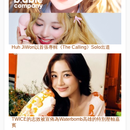
Huh JiWon以首張專輯《The Calling》Solo出道
TWICE的志效被宣佈為Waterbomb高雄的特別壓軸嘉
賓