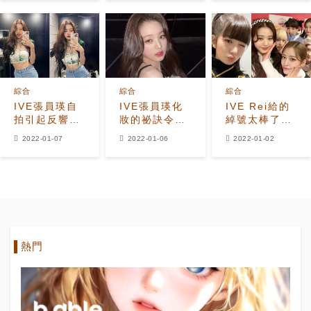
Music原創表
長安兪真&最
樣的面貌”
演影片，展現
年長Gaeul的
與MV不同的
信賴讓人感動
世界觀
綜合
綜合
綜合
IVE張員瑛自
IVE張員瑛化
IVE Rei給的
拍引起反響…”
妝的祕訣令人
綽號太棒了！
很像
驚訝！ 不塗口
被稱為”達令、
2022-01-07
2022-01-06
2022-01-02
BLACKPINK
紅和脣彩！？
奶奶”的成員是
Jennie？”
誰？超獨特綽
號引發爆笑
熱門