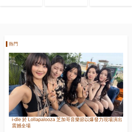
獎 EXO成最
英雄IVE李知
大贏家
恩李燦元
熱門
i-dle 於 Lollapalooza 芝加哥音樂節以爆發力現場演出
震撼全場