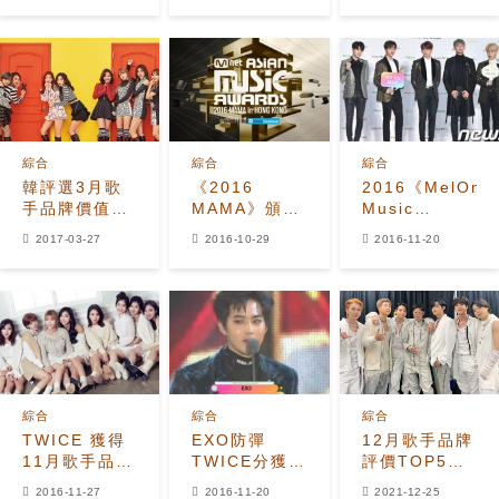
提名名單公開
綜合
綜合
綜合
韓評選3月歌
《2016
2016《MelOn
手品牌價值
MAMA》頒獎
Music
TWICE太妍包
典禮入圍名單
Awards》得
2017-03-27
2016-10-29
2016-11-20
攬冠亞軍
公開
獎名單
綜合
綜合
綜合
TWICE 獲得
EXO防彈
12月歌手品牌
11月歌手品牌
TWICE分獲
評價TOP5，
信譽冠軍
「MelOn」大
防彈少年團林
2016-11-27
2016-11-20
2021-12-25