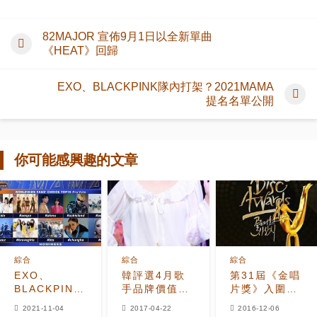
82MAJOR 宣佈9月1日以全新單曲
《HEAT》回歸
EXO、BLACKPINK隊內打架？2021MAMA
提名名單公開
你可能感興趣的文章
綜合
綜合
綜合
EXO、
韓評選4月歌
第31屆《金唱
BLACKPINK
手品牌價值
片獎》入圍名
隊內打架？
IU.BTS.TWICE
單公開
2021-11-04
2017-04-22
2016-12-06
2021MAMA
包攬前三