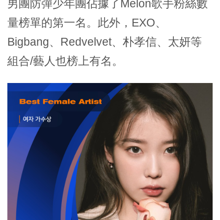
男團防彈少年團佔據了Melon歌手粉絲數
量榜單的第一名。此外，EXO、
Bigbang、Redvelvet、朴孝信、太妍等
組合/藝人也榜上有名。