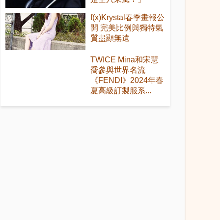
f(x)Krystal春季畫報公
開 完美比例與獨特氣
質盡顯無遺
TWICE Mina和宋慧
喬參與世界名流
《FENDI》2024年春
夏高級訂製服系...