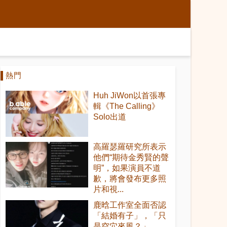
熱門
Huh JiWon以首張專
輯《The Calling》
Solo出道
高羅瑟羅研究所表示
他們“期待金秀賢的聲
明”，如果演員不道
歉，將會發布更多照
片和視...
鹿晗工作室全面否認
「結婚有子」，「只
是空穴來風？」