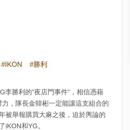
#IKON
#勝利
NG李勝利的”夜店門事件“，相信憑藉
的影響力，隊長金韓彬一定能讓這支組合的
年被舉報購買大麻之後，迫於輿論的
iKON和YG。