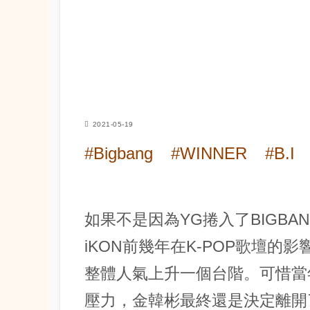
2021-05-19
#Bigbang
#WINNER
#B.I
如果不是因為YG捲入了BIGBA
iKON前幾年在K-POP歌壇
整體人氣上升一個台階。可惜當
壓力，金韓彬最終還是決定離開了