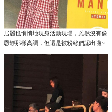
居麗也悄悄地現身活動現場，雖然沒有像
恩靜那樣高調，但還是被粉絲們認出啦~