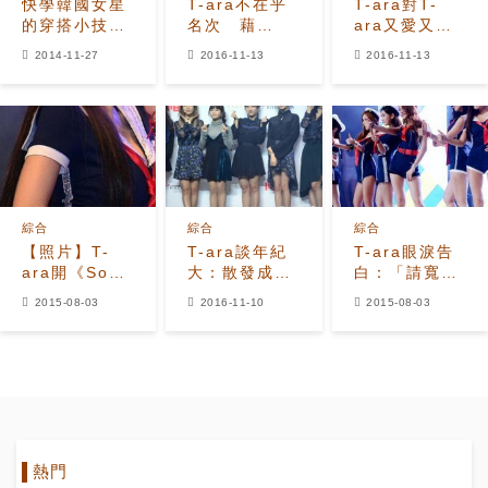
快學韓國女星
T-ara不在乎
T-ara對T-
的穿搭小技巧
名次 藉
ara又愛又
~~打造偽
《TiAmo》表
恨 孝敏曝辛
2014-11-27
2016-11-13
2016-11-13
170cm長腿穿
白‘Queen′s’
苦到想放棄
搭法
綜合
綜合
綜合
【照片】T-
T-ara談年紀
T-ara眼淚告
ara開《So
大：散發成熟
白：「請寬容
Crazy》
美
對待我們令人
2015-08-03
2016-11-10
2015-08-03
Showcase
厭惡和失誤的
穿高開衩舞衣
部分。」
秀出修長美腿
熱門