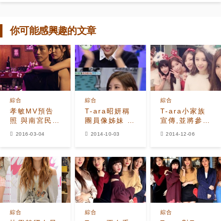
你可能感興趣的文章
綜合
綜合
綜合
孝敏MV預告
T-ara昭妍稱
T-ara小家族
照 與南宮民緊
團員像姊妹 按
宣傳,並將參加
密背擁性感蠱
電鈴沒人會去
湖南台節目錄
2016-03-04
2014-10-03
2014-12-06
惑
應
製
綜合
綜合
綜合