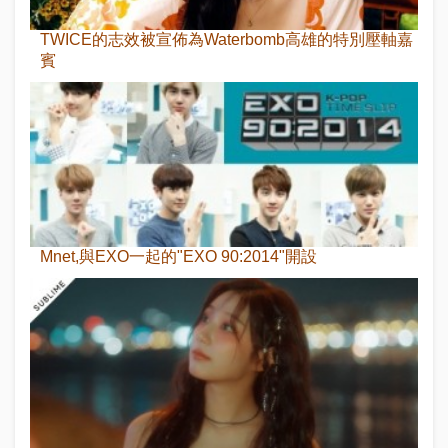
TWICE的志效被宣佈為Waterbomb高雄的特別壓軸嘉
賓
Mnet,與EXO一起的"EXO 90:2014"開設