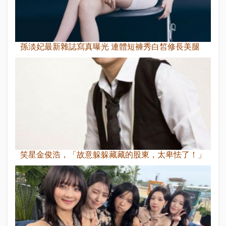
孫淡妃最新雜誌寫真曝光 連體短褲秀白皙修長美腿
笑星金俊浩，「故意躲躲藏藏的股東，太卑怯了！」