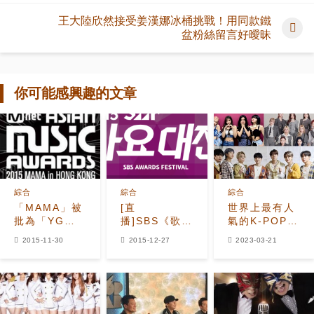
王大陸欣然接受姜漢娜冰桶挑戰！用同款鐵
盆粉絲留言好曖昧
你可能感興趣的文章
綜合
綜合
綜合
「MAMA」被
[直
世界上最有人
批為「YG家
播]SBS《歌謠
氣的K-POP是
族演唱會」 大
大戰》2015
誰？第一名果
2015-11-30
2015-12-27
2023-03-21
勢歌手紛紛缺
然是BTS！第
席的真相是？
二名跟第三名
是？ 日關注各
國個性化的數
據