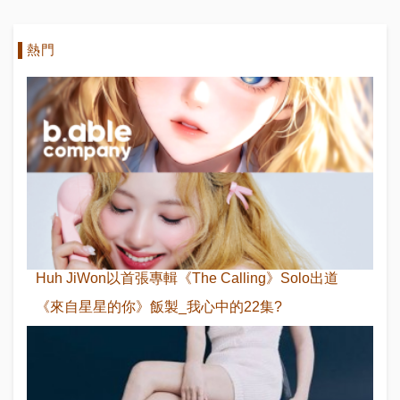
熱門
Huh JiWon以首張專輯《The Calling》Solo出道
《來自星星的你》飯製_我心中的22集?