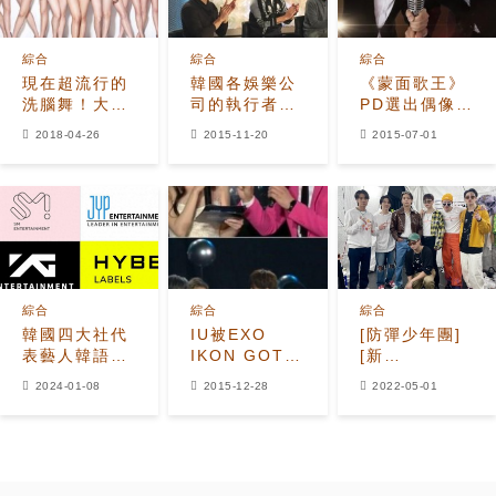
綜合
綜合
綜合
現在超流行的
韓國各娛樂公
《蒙面歌王》
洗腦舞！大勢
司的執行者介
PD選出偶像唱
男團都跳過的
紹
功TOP7 「泰
2018-04-26
2015-11-20
2015-07-01
「錘子舞」，
妍
你跟上了嗎？
+Ailee+CHEN
弘基」
綜合
綜合
綜合
韓國四大社代
IU被EXO
[防彈少年團]
表藝人韓語歌
IKON GOT7
[新
數量統計：
包圍 大呼「工
聞]220501
2024-01-08
2015-12-28
2022-05-01
BTS勞模、
作環境都變好
防彈少年團4
YG藝人少得
了！」
月明星品牌評
可憐！
價第一名“韓流
象徵”