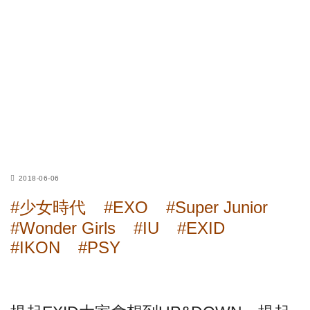
2018-06-06
#少女時代
#EXO
#Super Junior
#Wonder Girls
#IU
#EXID
#IKON
#PSY