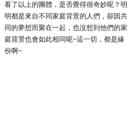
看了以上的團體，是否覺得很奇妙呢？
明
明都是來自不同家庭背景的人們，卻因共
同的夢想而聚在一起，也沒想到他們的家
庭背景也會如此相同呢~這一切，都是緣
份啊~