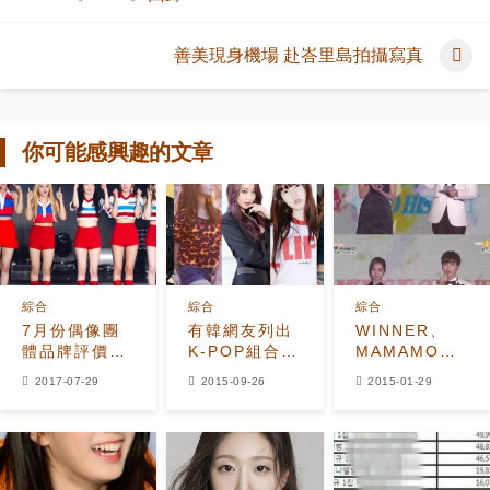
善美現身機場 赴峇里島拍攝寫真
你可能感興趣的文章
綜合
綜合
綜合
7月份偶像團
有韓網友列出
WINNER、
體品牌評價出
K-POP組合中
MAMAMOO
爐 Red
人氣最高和最
領Gaon‘年度
2017-07-29
2015-09-26
2015-01-29
Velvet居首
低的成員差別
新人獎’ 利特
表達思念
Rise、EunB
之情