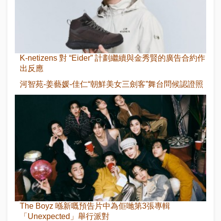
K-netizens 對 “Eider” 計劃繼續與金秀賢的廣告合約作
出反應
河智苑-姜藝媛-佳仁“朝鮮美女三劍客”舞台問候認證照
The Boyz 喺新嘅預告片中為佢哋第3張專輯
「Unexpected」舉行派對