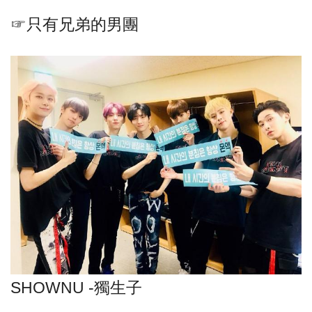
☞只有兄弟的男團
SHOWNU -獨生子