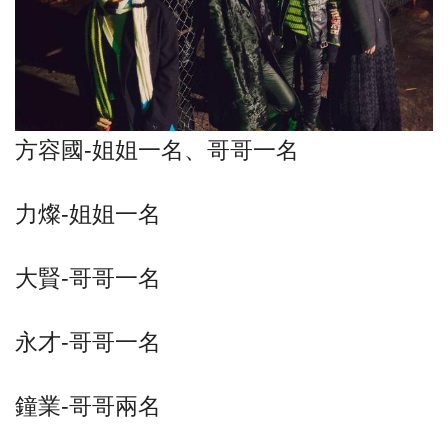
方容國-姐姐一名、哥哥一名
力燦-姐姐一名
大賢-哥哥一名
永才-哥哥一名
鐘業-哥哥兩名