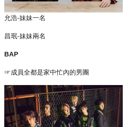
允浩-妹妹一名
昌珉-妹妹兩名
BAP
☞成員全都是家中忙內的男團