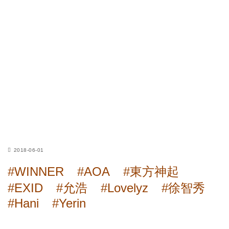
2018-06-01
#WINNER
#AOA
#東方神起
#EXID
#允浩
#Lovelyz
#徐智秀
#Hani
#Yerin