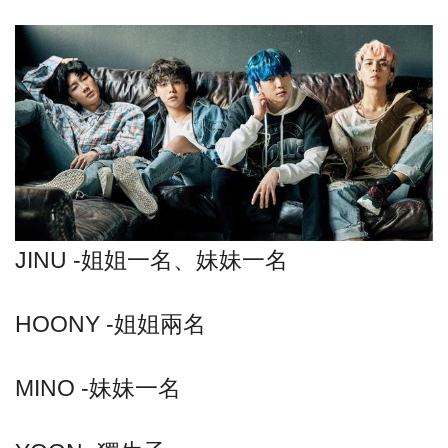
JINU -姐姐一名、妹妹一名
HOONY -姐姐兩名
MINO -妹妹一名