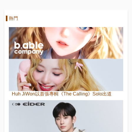
熱門
Huh JiWon以首張專輯《The Calling》Solo出道