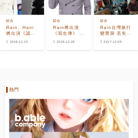
綜合
綜合
綜合
Rain、Hani
Rain將出演
Rain台灣旅行
將出演《認識
《寫生簿》 首
變黑洞 丟失新
的哥哥》
度公開新曲舞
家鑰匙等重要
2016-12-15
2016-12-28
2017-12-05
台
物品
熱門