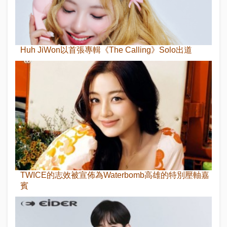
Huh JiWon以首張專輯《The Calling》Solo出道
TWICE的志效被宣佈為Waterbomb高雄的特別壓軸嘉
賓