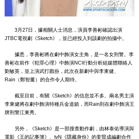
3月27日，據相關人士消息，演員李善彬確認出演
JTBC電視劇《Sketch》，並已經投入到該劇的拍攝中。
據悉，李善彬將在劇中飾演女主角，是一名女刑警。李
善彬在前作《犯罪心理》中飾演NCI行動分析組媒體聯絡人
劉敏英，並上演武打戲份，此次在新劇中與李東健、
Rain（鄭智薰）的合作令人期待。
截至目前，有關《Sketch》的信息並不多。兩名男主演
李東健將在劇中飾演特種兵金道鎮，而Rain則在劇中飾演王
牌刑警江東秀。
另外，《Sketch》是一部搜查動作劇，由林泰佑導演與
電影《王的記事簿》、tvN《隱藏身份》的姜賢成編劇合作