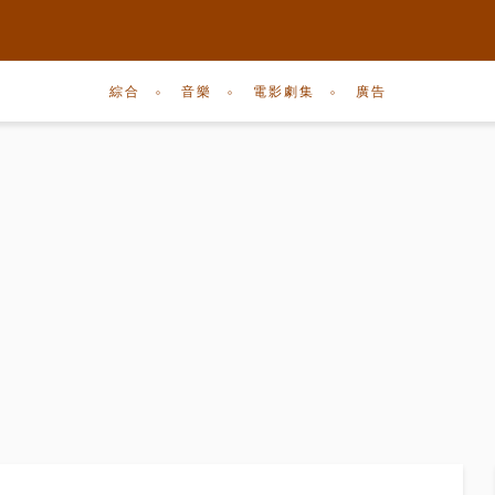
綜合
音樂
電影劇集
廣告