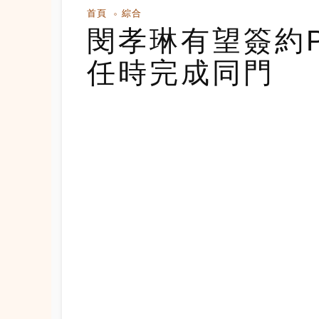
首頁
綜合
閔孝琳有望簽約P
任時完成同門