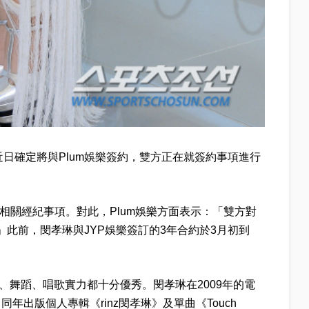
近日確定將與Plum娛樂簽約，雙方正在就簽約事項進行
琳相關經紀事項。對此，Plum娛樂方面表示：「雙方對
此前，閔孝琳與JYP娛樂簽訂的3年合約於3月初到
技、舞蹈、唱歌實力都十分優秀。閔孝琳在2009年的電
同年出版個人專輯《rinz閔孝琳》及單曲《Touch