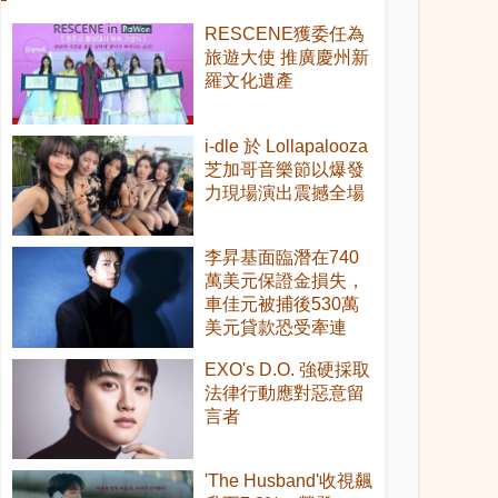
RESCENE獲委任為
旅遊大使 推廣慶州新
羅文化遺產
i-dle 於 Lollapalooza
芝加哥音樂節以爆發
力現場演出震撼全場
李昇基面臨潛在740
萬美元保證金損失，
車佳元被捕後530萬
美元貸款恐受牽連
EXO's D.O. 強硬採取
法律行動應對惡意留
言者
'The Husband'收視飆