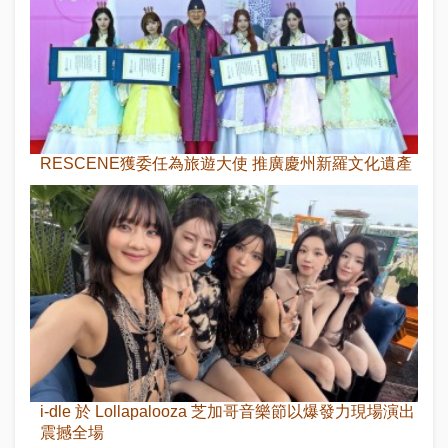
RESCENE獲委任為旅遊大使 推廣慶州新羅文化遺產
i-dle 於 Lollapalooza 芝加哥音樂節以爆發力現場演出
震撼全場