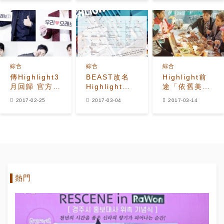
綜合
綜合
綜合
傳Highlight3
BEAST改名
Highlight前
月回歸 官方稱
Highlight再
途「依舊美
尚未確定
出發 20日
麗」 沒輸給
2017-02-25
2017-03-04
2017-03-14
攜迷你專輯回
TWICE、
歸
GOT7
熱門