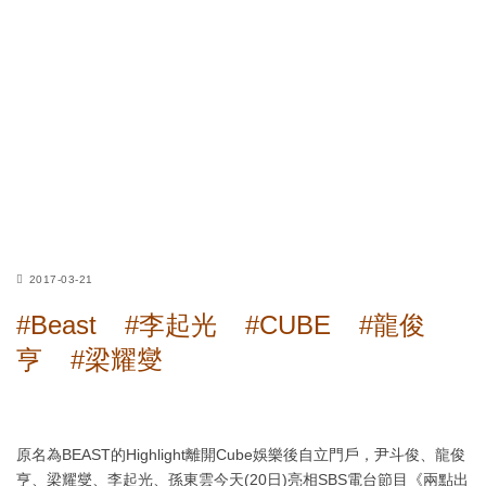
2017-03-21
#Beast
#李起光
#CUBE
#龍俊
亨
#梁耀燮
原名為BEAST的Highlight離開Cube娛樂後自立門戶，尹斗俊、龍俊
亨、梁耀燮、李起光、孫東雲今天(20日)亮相SBS電台節目《兩點出