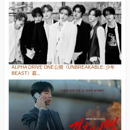
ALPHA DRIVE ONE公開《UNBREAKABLE: 少年
BEAST》霸...