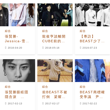
綜合
綜合
綜合
張賢勝-
龍俊亨談離開
【專訪】
Jessica-雪莉
CUBE前的那
BEAST少了張
退團 粉絲反
段日子，告白
賢勝 對
2016-04-20
2018-05-16
2016-07-23
應：感謝VS傷
HIGHLIGHT
B2UTY感到抱
心？
出道前情況！
歉
綜合
綜合
綜合
張賢勝眼眶隱
前BEAST不被
BEAST商標權
隱含淚
打倒 梁耀燮
受爭議 尹斗
BEAST事件真
曬‘尹龍梁李
俊這樣回應...
2017-02-13
2017-02-17
2017-02-22
相成謎
孫’練習照