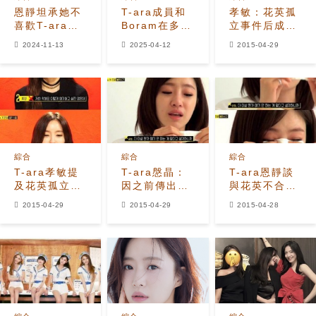
恩靜坦承她不
T-ara成員和
孝敏：花英孤
喜歡T-ara的
Boram在多年
立事件后成員
復古概念
傳言緊張關係
們也有過反省
2024-11-13
2025-04-12
2015-04-29
后重聚和解
綜合
綜合
綜合
T-ara孝敏提
T-ara慇晶：
T-ara恩靜談
及花英孤立說
因之前傳出的
與花英不合委
「我們並不是
成員之間不和
屈落淚 「10
2015-04-29
2015-04-29
2015-04-28
那麼壞的人」
而感到委屈
年後如果能坦
懷相告...」