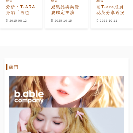
綜合
綜合
綜合
分析：T-ARA
咸慇晶與吳賢
前T-ara成員
身陷「再也紅
慶確定主演
花英分享近況
不起來」的詛
MBC新日日劇
2015-08-12
2025-10-15
2025-10-11
咒？
熱門