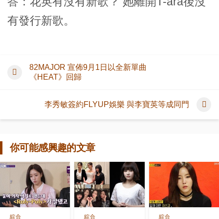
答：花英有沒有新歌？ 她離開T-ara後沒
有發行新歌。
82MAJOR 宣佈9月1日以全新單曲
《HEAT》回歸
李秀敏簽約FLYUP娛樂 與李寶英等成同門
你可能感興趣的文章
綜合
綜合
綜合