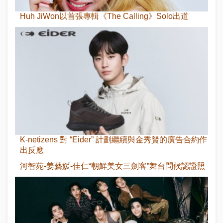
Huh JiWon以首張專輯《The Calling》Solo出道
K-netizens 對 “Eider” 計劃繼續與金秀賢的廣告合約作
出反應
河智苑-姜藝媛-佳仁“朝鮮美女三劍客”舞台問候認證照