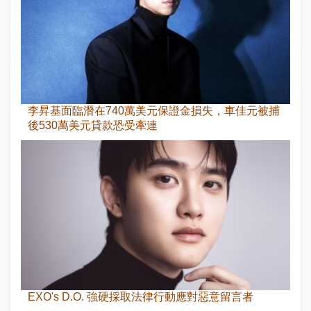
李昇基面臨潛在740萬美元保證金損失，車佳元被捕
後530萬美元貸款恐受牽連
EXO's D.O. 強硬採取法律行動應對惡意留言者