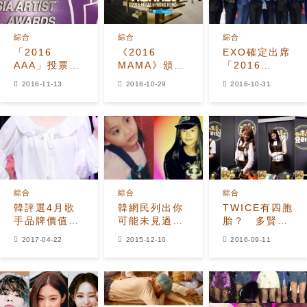
綜合
綜合
綜合
「2016
《2016
EXO確定出席
AAA」投票結
MAMA》頒獎
「2016
束 伯賢潤娥
典禮入圍名單
AAA」 華麗陣
2016-11-13
2016-10-29
2016-10-31
EXO分列人氣
公開
容引期待
王
綜合
綜合
綜合
韓評選4月歌
韓網民列出你
TWICE有四胞
手品牌價值
可能未見過的
胎？ 多賢、
IU.BTS.TWICE
IDOL小時候
志效、
2017-04-22
2015-12-10
2016-09-11
包攬前三
照片
Momo、
Sana有錯同
犯