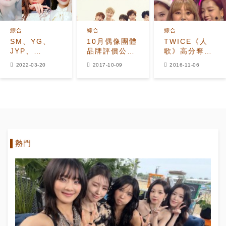
綜合
綜合
綜合
SM、YG、
10月偶像團體
TWICE《人
JYP、
品牌評價公開
歌》高分奪冠
BIGHIT…MV
BTS‧Wanna
《TT》累積五
2022-03-20
2017-10-09
2016-11-06
最受觀衆歡迎
One‧EXO排
座獎盃
的是哪所公
前三
司？第1名的
是？
熱門