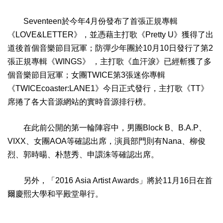
Seventeen於今年4月份發布了首張正規專輯
《LOVE&LETTER》，並憑藉主打歌《Pretty U》獲得了出
道後首個音樂節目冠軍；防彈少年團於10月10日發行了第2
張正規專輯《WINGS》 ，主打歌《血汗淚》已經斬獲了多
個音樂節目冠軍；女團TWICE第3張迷你專輯
《TWICEcoaster:LANE1》今日正式發行，主打歌《TT》
席捲了各大音源網站的實時音源排行榜。
在此前公開的第一輪陣容中，男團Block B、B.A.P、
VIXX、女團AOA等確認出席，演員部門則有Nana、柳俊
烈、郭時暘、朴慧秀、申譞洙等確認出席。
另外，「2016 Asia Artist Awards」將於11月16日在首
爾慶熙大學和平殿堂舉行。