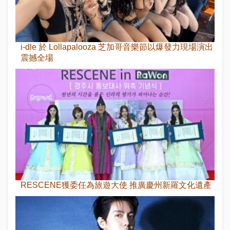
i-dle 於 Lollapalooza 芝加哥音樂節以爆發力現場演出
震撼全場
RESCENE獲委任為旅遊大使 推廣慶州新羅文化遺產