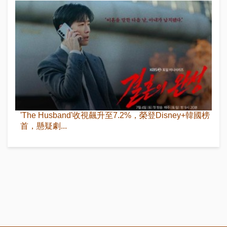
'The Husband'收視飆升至7.2%，榮登Disney+韓國榜
首，懸疑劇...