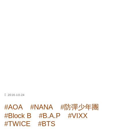
2016-10-24
#AOA
#NANA
#防彈少年團
#Block B
#B.A.P
#VIXX
#TWICE
#BTS