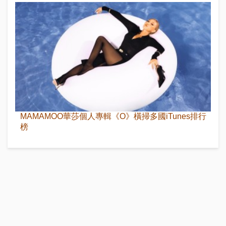
MAMAMOO華莎個人專輯《O》橫掃多國iTunes排行
榜