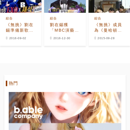
綜合
綜合
綜合
《無挑》劉在
劉在錫獲
《無挑》成員
錫準備新歌
「MBC演藝大
為《曼哈頓戀
EXO曼谷巡演
賞」大獎 不忘
習曲》擔任配
2016-09-02
2016-12-30
2015-09-28
登場
提及《無挑》
音 變聲詮釋
老牌成員
綺拉奈特莉？
熱門