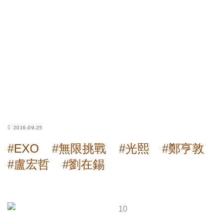
2016-09-25
#EXO
#無限挑戰
#光熙
#鄭亨敦
#盧宏哲
#劉在錫