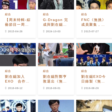
綜合
綜合
綜合
【周末特輯-綜
G-Dragon 完
FNC《無挑》
藝節目一周回
成與劉在錫拍
成員聚集，剩
顧】李洪基感
攝《You
餘成員也迎
2015-04-26
2024-10-03
2015-07-27
情觀開放
Quiz On The
入？
Hani理想型非
Block》新一
偶像
集
綜合
綜合
綜合
劉在錫加入
劉在錫對鄭亨
劉在錫EXO今
EXO 合作舞
敦退出《無
日錄製《無
台保密到家
挑》表遺憾 談
挑》 夢幻組合
2016-08-12
2016-08-01
2016-08-26
梁世亨稱還需
令人期待
觀察