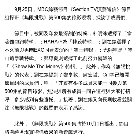
9月25日，MBC綜藝節目《Section TV演藝通信》節目
組探班《無限挑戰》第500集的錄影現場，採訪了成員們。
節目中，被問及印象最深刻的特輯，朴明洙選擇了「拿
著錢包跑特輯」；HAHA稱為「摔跤特輯」；劉在錫選擇了
不久前與男團EXO同台表演的「舞王特輯」；光熙稱是「釜
山追擊戰特輯」；鄭埻夏則選擇了此前努力備戰的
「《Show Me The Money》特輯」。
此外，作為《無限挑
戰》的代表，劉在錫提到了鄭亨敦、盧宏哲、Gill等已離開
節目組的成員們，稱：「其實有很多成員未能一同參與第
500集的節目錄影。無法與所有成員一同在這裡與大家打招
呼，多少感到有些遺憾。」接著，劉在錫又向長期收看並關
注《無限挑戰》的觀眾們表示了感謝。
此外，《無限挑戰》第500集將於10月1日播出，節目
將圍繞著現實增強效果的新遊戲進行。