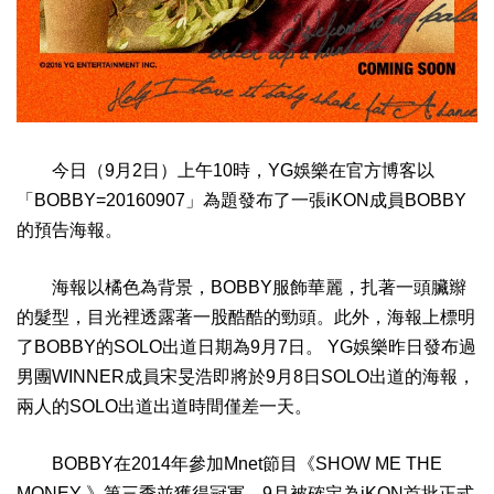
今日（9月2日）上午10時，YG娛樂在官方博客以
「BOBBY=20160907」為題發布了一張iKON成員BOBBY
的預告海報。
海報以橘色為背景，BOBBY服飾華麗，扎著一頭臟辮
的髮型，目光裡透露著一股酷酷的勁頭。此外，海報上標明
了BOBBY的SOLO出道日期為9月7日。 YG娛樂昨日發布過
男團WINNER成員宋旻浩即將於9月8日SOLO出道的海報，
兩人的SOLO出道出道時間僅差一天。
BOBBY在2014年參加Mnet節目《SHOW ME THE
MONEY 》第三季並獲得冠軍，9月被確定為iKON首批正式