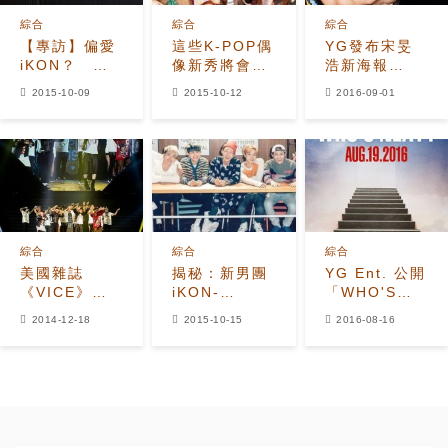
綜合
綜合
綜合
【專訪】偏愛
這些K-POP偶
YG發布宋旻
iKON？ 楊
像新秀將會成
浩新海報
賢碩：天大誤
為三大公司的
SOLO出道日
2015-10-09
2015-10-12
2016-09-01
會！
未來
期確定
綜合
綜合
綜合
美國雜誌
揭秘：新男團
YG Ent. 公開
《VICE》評
iKON-
「WHO'S
價：2014是
Seventeen-
NEXT?」預告
2014-12-18
2015-10-15
2016-08-16
名副其實的
DAY6如何狙
照
“YG年”
擊女心？