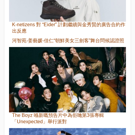
K-netizens 對 “Eider” 計劃繼續與金秀賢的廣告合約作
出反應
河智苑-姜藝媛-佳仁“朝鮮美女三劍客”舞台問候認證照
The Boyz 喺新嘅預告片中為佢哋第3張專輯
「Unexpected」舉行派對