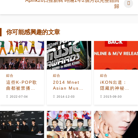
Apink26日推新輯 時隔1年2個月以完整體回
歸
你可能感興趣的文章
綜合
綜合
綜合
這些K-POP歌
2014 Mnet
iKON出道：
曲都被禁播！
Asian Music
隱藏的神秘面
BTS和
Awards 頒獎
紗揭開，蓄勢
2022-07-04
2014-12-03
2015-09-30
BLACKPINK
典禮
待發
的歌曲也有…
歌詞粗俗，提
及品牌等…理
由令人吃驚