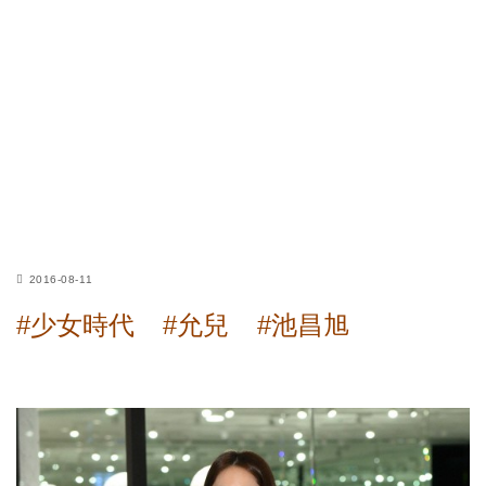
2016-08-11
#少女時代
#允兒
#池昌旭