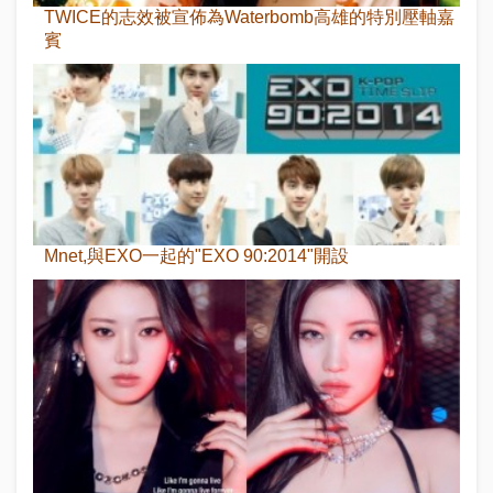
TWICE的志效被宣佈為Waterbomb高雄的特別壓軸嘉
賓
Mnet,與EXO一起的"EXO 90:2014"開設