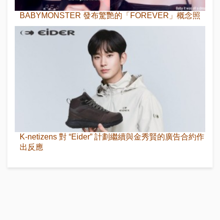
BABYMONSTER 發布驚艷的「FOREVER」概念照
K-netizens 對 “Eider” 計劃繼續與金秀賢的廣告合約作
出反應