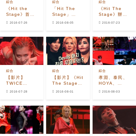
綜合
綜合
綜合
《Hit the
「Hit The
《Hit The
Stage》首播
Stage」
Stage》辦發
倒數1天 孝
Block B U-
表會 PD談評
2016-07-26
2016-08-05
2016-07-23
淵、泰民、
Kwon，1位所
分方式
Hoya介紹看
感「說實話非
點
常緊張..」
綜合
綜合
綜合
【影片】
【影片】《Hit
孝淵、泰民、
TWICE
The Stage》
HOYA、
Momo《Hit
舞王舞后爭
Shownu力拚
2016-07-28
2016-08-01
2016-08-03
the Stage》
霸 孝淵、泰
U-Kwon
化身吸血鬼制
民、HOYA、
《Hit The
霸全場！
Shownu火拚
Stage》今(3
U-Kwon
日)公開冠軍