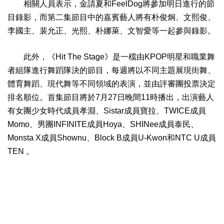
相關人員表示，金請夏和FeelDog將參加明日進行的節
目錄影，而第二集節目中的嘉賓藝人將有朴俊炯、文熙俊、
李國主、裴允正、光熙、朴娜萊、文智愛等一起參與錄影。
此外，《Hit The Stage》是一檔由KPOP明星和職業舞
者組隊進行舞蹈隊決的節目，每週將以不同主題展現街舞、
體育舞蹈、現代舞等不同領域的表演，並由評審團投票決定
排名順位。首集節目將於7月27日晚間11時播出，出演藝人
有女團少女時代成員孝淵、Sistar成員寶拉、TWICE成員
Momo、男團INFINITE成員Hoya、SHINee成員泰民、
Monsta X成員Shownu、Block B成員U-Kwon和NTC U成員
TEN 。