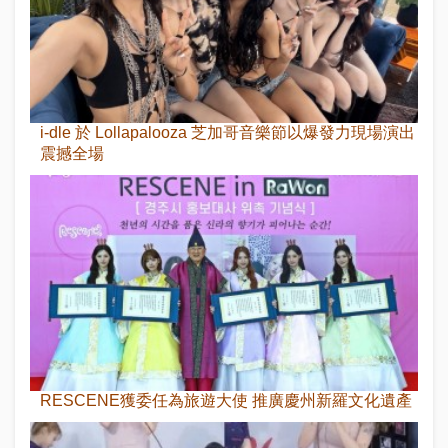
i-dle 於 Lollapalooza 芝加哥音樂節以爆發力現場演出
震撼全場
RESCENE獲委任為旅遊大使 推廣慶州新羅文化遺產