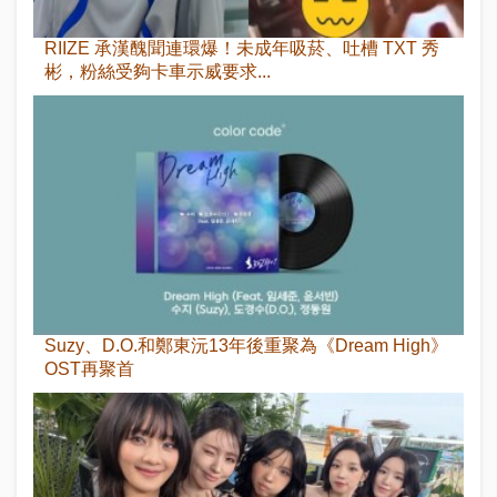
RIIZE 承漢醜聞連環爆！未成年吸菸、吐槽 TXT 秀
彬，粉絲受夠卡車示威要求...
Suzy、D.O.和鄭東沅13年後重聚為《Dream High》
OST再聚首