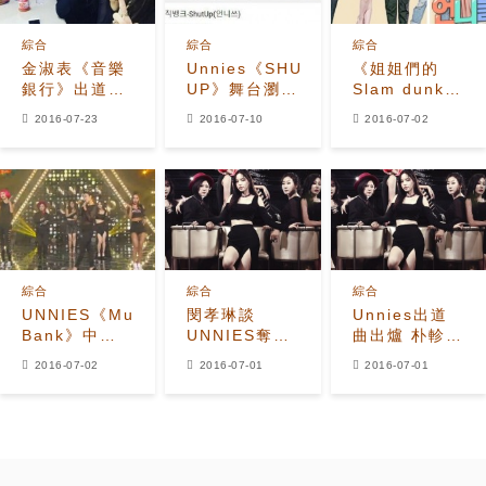
綜合
綜合
綜合
金淑表《音樂
Unnies《SHUT
《姐姐們的
銀行》出道舞
UP》舞台瀏覽
Slam dunk》
台感受 第一次
破三百萬！
收拾穩步上升
2016-07-23
2016-07-10
2016-07-02
也是最後一次,
連續四周位居
又要哭了
同時段一位
綜合
綜合
綜合
UNNIES《Music
閔孝琳談
Unnies出道
Bank》中展
UNNIES奪多
曲出爐 朴軫永
現初舞台 連
個音源一位 真
發文稱為其驕
2016-07-02
2016-07-01
2016-07-01
JYP都滿足的
的沒想到,會儘
傲
完美舞台
力展現完美舞
台