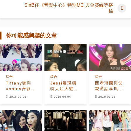
SinB任《音樂中心》特別MC 與金賽綸等搭
檔
你可能感興趣的文章
綜合
綜合
綜合
Tiffany曬與
Jessi展現獨
閔孝琳因與父
unnies合影
特大姐大魅力
親通話暴風流
今日公開出道
鼻子也做過了
淚 爸爸也真的
2016-07-01
2016-06-04
2016-07-23
舞台
很愛你