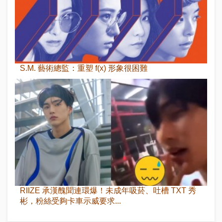
S.M. 藝術總監：重塑 f(x) 形象很困難
RIIZE 承漢醜聞連環爆！未成年吸菸、吐槽 TXT 秀
彬，粉絲受夠卡車示威要求...