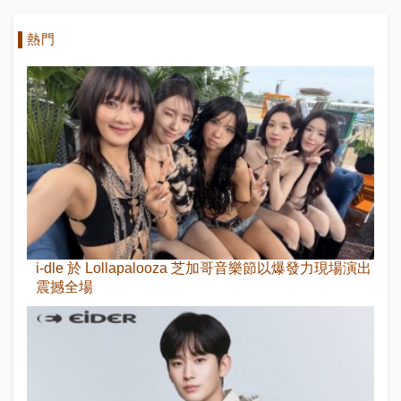
熱門
i-dle 於 Lollapalooza 芝加哥音樂節以爆發力現場演出
震撼全場