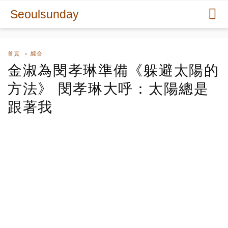
Seoulsunday
首頁
綜合
金淑為閔孝琳準備《躲避太陽的
方法》 閔孝琳大呼：太陽總是
跟著我