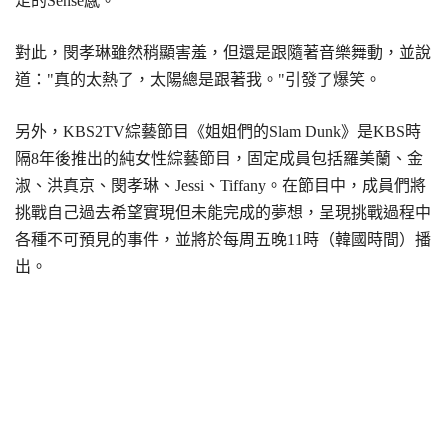
足的Sense感。
對此，閔孝琳雖然稍顯害羞，但還是跟隨著音樂舞動，並說
道："真的太熱了，太陽總是跟著我。"引發了爆笑。
另外，KBS2TV綜藝節目《姐姐們的Slam Dunk》是KBS時
隔8年後推出的純女性綜藝節目，固定成員包括羅美蘭、金
淑、洪真京、閔孝琳、Jessi、Tiffany。在節目中，成員們將
挑戰自己過去希望實現但未能完成的夢想，呈現挑戰過程中
各種不可預見的事件，並將於每周五晚11時（韓國時間）播
出。