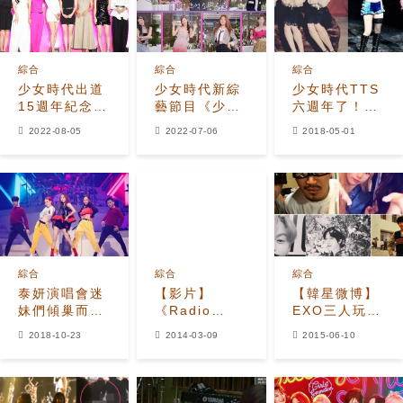
綜合
綜合
綜合
少女時代出道
少女時代新綜
少女時代TTS
15週年紀念日
藝節目《少時
六週年了！原
回歸！長久以
貪探》開播！
來企劃源自於
2022-08-05
2022-07-06
2018-05-01
來的祕訣是”想
展現了15年的
Tiffany、太
要守護組合”
友情…準備回
妍舞台表
歸時忍不住哭
演？！
了
綜合
綜合
綜合
泰妍演唱會迷
【影片】
【韓星微博】
妹們傾巢而
《Radio
EXO三人玩煙
出？標上其餘
Star》少女時
花好嗨 張東
2018-10-23
2014-03-09
2015-06-10
7名少時成員
代篇預告徐玄-
宇拉優鉉一起
團魂強到不行
圭賢之間的粉
黑
紅