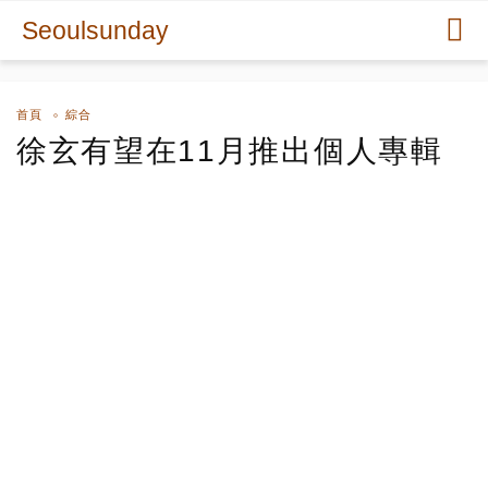
Seoulsunday
首頁
綜合
徐玄有望在11月推出個人專輯