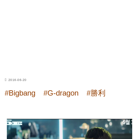
2016-06-20
#Bigbang
#G-dragon
#勝利