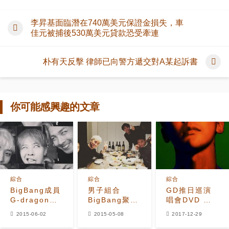
李昇基面臨潛在740萬美元保證金損失，車
佳元被捕後530萬美元貸款恐受牽連
朴有天反擊 律師已向警方遞交對A某起訴書
你可能感興趣的文章
綜合
綜合
綜合
BigBang成員
男子組合
GD推日巡演
G-dragon、
BigBang聚餐
唱會DVD 明
太陽、勝利的
照 LOSER們
年2月7日發行
2015-06-02
2015-05-08
2017-12-29
搞怪自拍照曝
的聚會