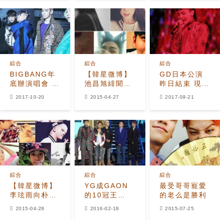
光
綜合
綜合
綜合
BIGBANG年
【韓星微博】
GD日本公演
底辦演唱會 四
池昌旭緋聞女
昨日結束 現場
缺一高尺巨蛋
友與GD合
言及入伍一事
2017-10-20
2015-04-27
2017-09-21
開唱
影 Darar讚
勝利是蜜聲帶
綜合
綜合
綜合
【韓星微博】
YG成GAON
最受哥哥寵愛
李玹雨向朴寶
的10冠王
的老么是勝利
劍道歉 燦烈
BigBang
2015-04-28
2016-02-18
2015-07-25
炫耀撞球實力
iKON宋閔浩