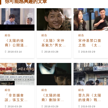
你可能感興趣的文章
綜合
綜合
綜合
《太陽的後
《太陽》宋仲
宋仲基禁口腹
裔》公開溫流
基魅力“男女通
之慾 《太
劇照 這樣的殺
殺” 劉亞仁也
陽》美男醫生
2016-03-14
2016-03-28
2016-03-29
人微笑也可以
著迷“好像與他
曝：他不吃東
嗎？
拍愛情片啊！”
西！
綜合
綜合
綜合
「非首腦會
《太陽的後
晉久與《太陽
談」張玉安「
裔》刪除宋仲
的後裔》戰友
宋仲基在中國
基與北韓軍戰
們 劉大尉在哪
2016-03-29
2016-03-29
2016-03-29