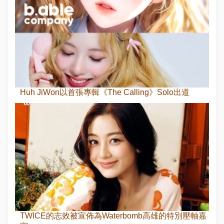
Huh JiWon以首張專輯《The Calling》Solo出道
TWICE的志效被宣佈為Waterbomb高雄的特別壓軸嘉