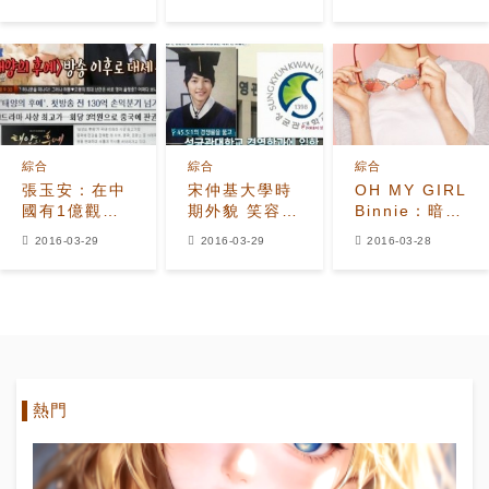
是國民老公」
鬥場面 顧及中
兒？
國與朝鮮關係
...
綜合
綜合
綜合
張玉安：在中
宋仲基大學時
OH MY GIRL
國有1億觀眾
期外貌 笑容與
Binnie：暗戀
同時收看《太
《太陽的後
的人是宋仲基
2016-03-29
2016-03-29
2016-03-28
陽的後裔》
裔》劉時鎮一
還想再續幼時
模一樣
姻緣
熱門