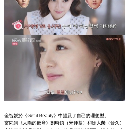
金智媛於
《Get it Beauty》中提及了自己的理想型。
當問到《太陽的後裔》劉時鎮（宋仲基）和徐大榮（晉久）