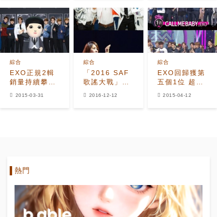
幸福
綜合
綜合
綜合
EXO正規2輯
「2016 SAF
EXO回歸獲第
銷量持續攀
歌謠大戰」第
五個1位 超高
升：能否超越
一輪陣容公開
人氣再獲認證
2015-03-31
2016-12-12
2015-04-12
《XOXO》百
EXO.BIGBANG
萬銷量？
等出席
熱門