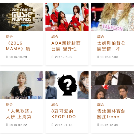
綜合
綜合
綜合
《2016
AOA新輯封面
太妍與伯賢公
MAMA》頒獎
公開 變身性感
開戀情 不影
典禮入圍名單
水上救生員
響少女時代回
2016-10-29
2016-05-09
2015-07-08
公開
歸
綜合
綜合
綜合
「人氣歌謠」
8對可愛的
雪炫因朴寶劍
太妍 上周第一
KPOP IDOL
關注Irene舞
發表感想 「將
情侶：你會自
台嫉妒 朴寶劍
2016-02-22
2015-01-13
2016-12-30
以好的音樂繼
己的孩子樣
大呼：和你一
續回報大家」
子？
起主持也非常