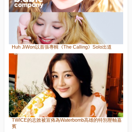
Huh JiWon以首張專輯《The Calling》Solo出道
TWICE的志效被宣佈為Waterbomb高雄的特別壓軸嘉
賓