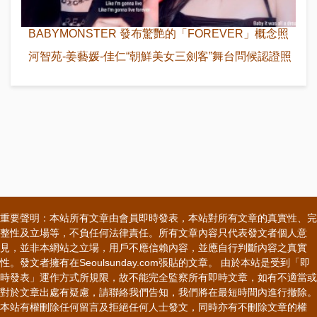
BABYMONSTER 發布驚艷的「FOREVER」概念照
河智苑-姜藝媛-佳仁“朝鮮美女三劍客”舞台問候認證照
重要聲明：本站所有文章由會員即時發表，本站對所有文章的真實性、完
整性及立場等，不負任何法律責任。所有文章內容只代表發文者個人意
見，並非本網站之立場，用戶不應信賴內容，並應自行判斷內容之真實
性。發文者擁有在Seoulsunday.com張貼的文章。 由於本站是受到「即
時發表」運作方式所規限，故不能完全監察所有即時文章，如有不適當或
對於文章出處有疑慮，請聯絡我們告知，我們將在最短時間內進行撤除。
本站有權刪除任何留言及拒絕任何人士發文，同時亦有不刪除文章的權