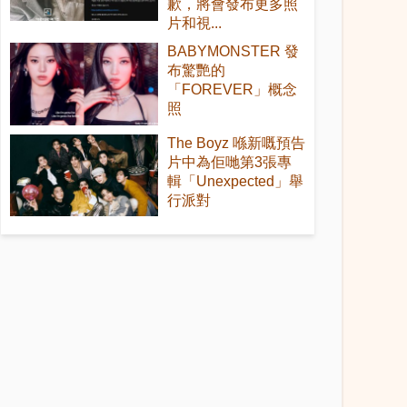
歉，將會發布更多照
片和視...
BABYMONSTER 發
布驚艷的
「FOREVER」概念
照
The Boyz 喺新嘅預告
片中為佢哋第3張專
輯「Unexpected」舉
行派對