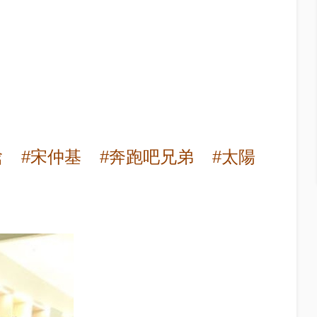
晗
#宋仲基
#奔跑吧兄弟
#太陽