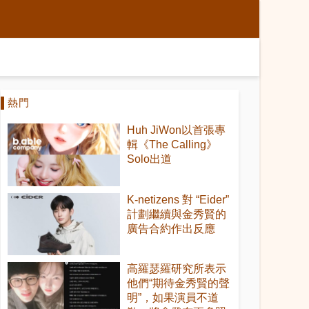
熱門
Huh JiWon以首張專
輯《The Calling》
Solo出道
K-netizens 對 “Eider”
計劃繼續與金秀賢的
廣告合約作出反應
高羅瑟羅研究所表示
他們“期待金秀賢的聲
明”，如果演員不道