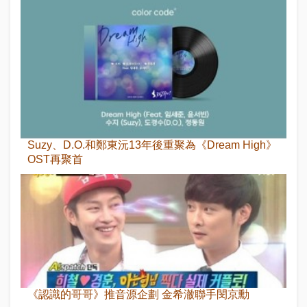
Suzy、D.O.和鄭東沅13年後重聚為《Dream High》
OST再聚首
《認識的哥哥》推音源企劃 金希澈聯手閔京勳