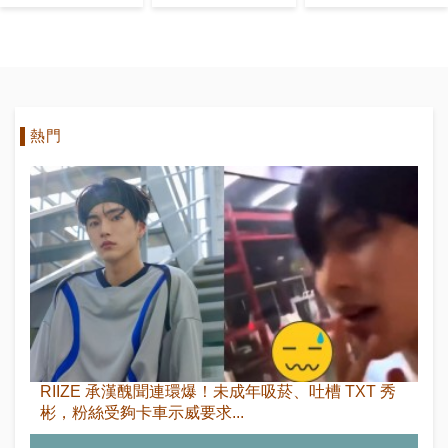
YG娛樂社長
嗎？」
底 李光洙被
『跑男』成員
整
熱門
RIIZE 承漢醜聞連環爆！未成年吸菸、吐槽 TXT 秀
彬，粉絲受夠卡車示威要求...