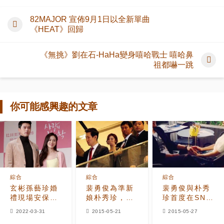
82MAJOR 宣佈9月1日以全新單曲
《HEAT》回歸
《無挑》劉在石-HaHa變身嘻哈戰士 嘻哈鼻
祖都嚇一跳
你可能感興趣的文章
綜合
綜合
綜合
玄彬孫藝珍婚
裴勇俊為準新
裴勇俊與朴秀
禮現場安保嚴
娘朴秀珍，不
珍首度在SNS
密 二人無蜜月
惜動用眾警
公開情侶照
2022-03-31
2015-05-21
2015-05-27
旅行計劃
衛！