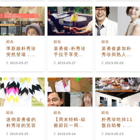
綜合
綜合
綜合
準新娘朴秀珍
裴勇俊-朴秀珍
裴勇俊參加朴
突然登場，
手拉手享受約
秀珍與熟人的
「金智勛一定
會，「感謝這
聚會，「婦唱
2015-05-27
2015-05-27
2015-05-26
要結婚哦！」
一生的姻緣」
夫隨」
綜合
綜合
綜合
迷倒裴勇俊的
【周末特輯-綜
朴秀珍吃掉11
朴秀珍的笑容
藝節目一周回
盤自助餐，
顧】
「裴勇俊準備
2015-05-25
2015-05-24
2015-05-23
BIGBANG掀
好餐費了