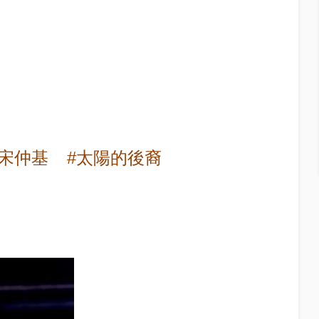
#宋仲基
#太陽的後裔