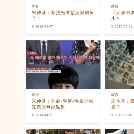
綜合
綜合
宋仲基：我把光洙惡搞圖刪掉
《太陽的
了！
步？
2016-04-07
2016-05-01
綜合
綜合
宋仲基：外貌-學習-性格全都
宋仲基：
完美的無缺點男
是？
2016-04-11
2015-09-18