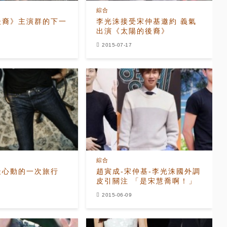
綜合
後裔》主演群的下一
李光洙接受宋仲基邀約 義氣
出演《太陽的後裔》
2015-07-17
綜合
最心動的一次旅行
趙寅成-宋仲基-李光洙國外調
皮引關注 「是宋慧喬啊！」
2015-06-09