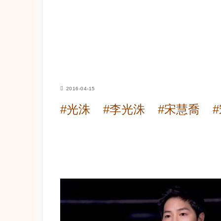
2016-04-15
#光洙
#李光洙
#宋慧喬