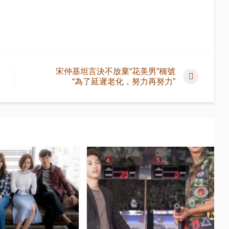
宋仲基坦言決不放棄“花美男”稱號
“為了延遲老化，努力再努力”