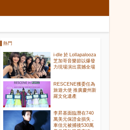
熱門
i-dle 於 Lollapalooza
芝加哥音樂節以爆發
力現場演出震撼全場
RESCENE獲委任為
旅遊大使 推廣慶州新
羅文化遺產
李昇基面臨潛在740
萬美元保證金損失，
車佳元被捕後530萬