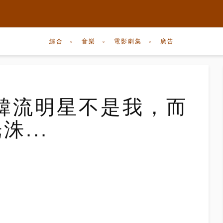
綜合
音樂
電影劇集
廣告
韓流明星不是我，而
...