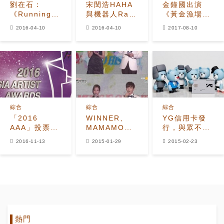
劉在石：
宋閔浩HAHA
金鐘國出演
《Running
與機器人Rap
《黃金漁場》
Man》沒有
對決慘敗
談劉在錫無名
2016-04-10
2016-04-10
2017-08-10
我，就成了另
《Show Me
時期
外一個節目
The
Money》實力
也無用？
綜合
綜合
綜合
「2016
WINNER、
YG信用卡發
AAA」投票結
MAMAMOO
行，與眾不同
束 伯賢潤娥
領Gaon‘年度
的新周邊？
2016-11-13
2015-01-29
2015-02-23
EXO分列人氣
新人獎’ 利特
王
表達思念
Rise、EunB
之情
熱門