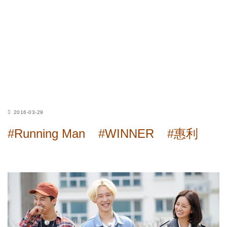
2016-03-29
#Running Man
#WINNER
#惠利