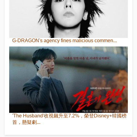
G-DRAGON's agency fines malicious commen...
'The Husband'收視飆升至7.2%，榮登Disney+韓國榜
首，懸疑劇...