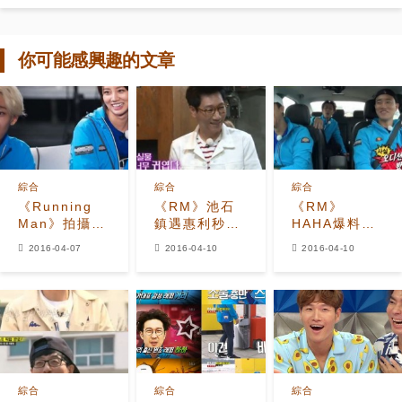
你可能感興趣的文章
綜合
綜合
綜合
《Running
《RM》池石
《RM》
Man》拍攝花
鎮遇惠利秒變
HAHA爆料：
絮公開 惠利-
“大叔粉” “本
Gary原來是
2016-04-07
2016-04-10
2016-04-10
南太鉉充滿活
人好可愛！”
H.O.T成員
力的“少男少
女”
綜合
綜合
綜合