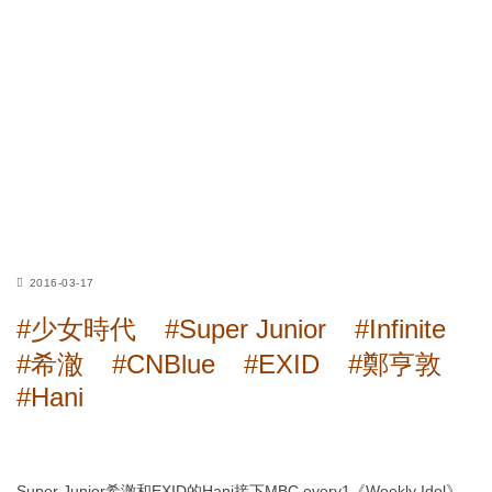
2016-03-17
#少女時代
#Super Junior
#Infinite
#希澈
#CNBlue
#EXID
#鄭亨敦
#Hani
Super Junior希澈和EXID的Hani接下MBC every1《Weekly Idol》