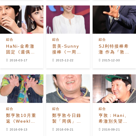
金人脈惹人
羨？
綜合
綜合
綜合
HaNi-金希澈
普美-Sunny
SJ利特接棒希
固定《週偶》
接棒《一周的
澈 作為『敦愛
MC 一切等待
偶像》臨時
豆』出擊《一
2016-03-17
2015-12-22
2015-12-30
鄭亨敦
MC 將會展現
周的偶像》
怎樣的綜藝感
綜合
綜合
綜合
鄭亨敦10月重
鄭亨敦今日錄
亨敦：Hani、
返《Weekly
製「周偶」正
希澈別失望，
Idol》 希
式復出 Apink
等我復發吧！
2016-09-13
2016-09-21
2016-09-21
澈、Hani將功
任嘉賓助陣