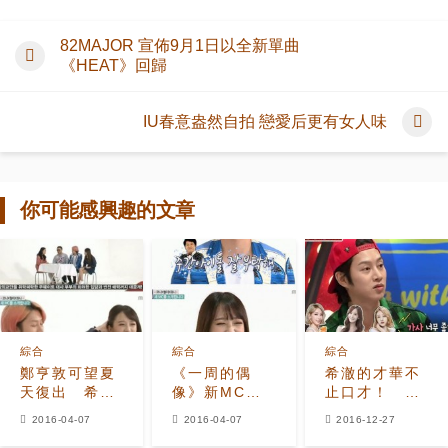
82MAJOR 宣佈9月1日以全新單曲
《HEAT》回歸
IU春意盎然自拍 戀愛后更有女人味
你可能感興趣的文章
綜合
綜合
綜合
鄭亨敦可望夏
《一周的偶
希澈的才華不
天復出 希
像》新MC金
止口才！ 詞
澈：錄到下周
希澈-Hani正
創作獲太妍、
2016-04-07
2016-04-07
2016-12-27
走人
式上班 誰的黃
潤娥肯定