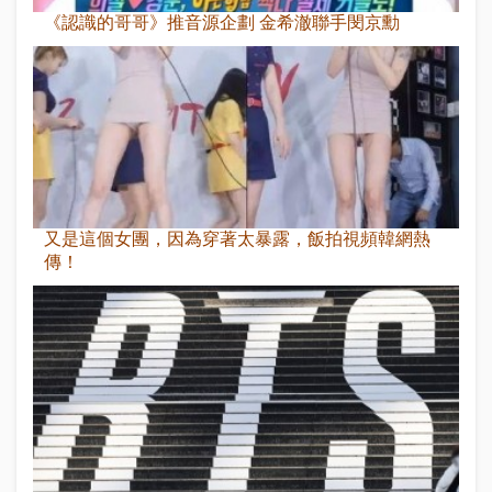
《認識的哥哥》推音源企劃 金希澈聯手閔京勳
又是這個女團，因為穿著太暴露，飯拍視頻韓網熱
傳！