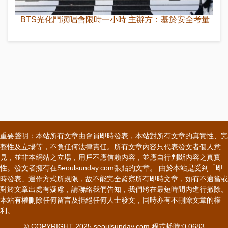
BTS光化門演唱會限時一小時 主辦方：基於安全考量
重要聲明：本站所有文章由會員即時發表，本站對所有文章的真實性、完
整性及立場等，不負任何法律責任。所有文章內容只代表發文者個人意
見，並非本網站之立場，用戶不應信賴內容，並應自行判斷內容之真實
性。發文者擁有在Seoulsunday.com張貼的文章。 由於本站是受到「即
時發表」運作方式所規限，故不能完全監察所有即時文章，如有不適當或
對於文章出處有疑慮，請聯絡我們告知，我們將在最短時間內進行撤除。
本站有權刪除任何留言及拒絕任何人士發文，同時亦有不刪除文章的權
利。
© COPYRIGHT 2025 seoulsunday.com 程式耗時:0.0683