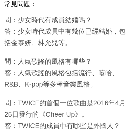
常見問題：
問：少女時代有成員結婚嗎？
答：少女時代成員中有幾位已經結婚，包
括金泰妍、林允兒等。
問：人氣歌謠的風格有哪些？
答：人氣歌謠的風格包括流行、嘻哈、
R&B、K-pop等多種音樂風格。
問：TWICE的首個一位歌曲是2016年4月
25日發行的《Cheer Up》。
答：TWICE的成員中有哪些是外國人？