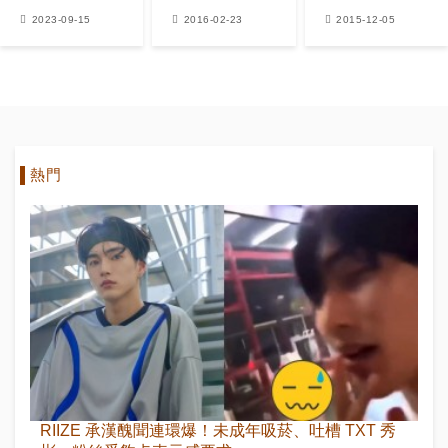
哭！對成員的
TWICE 大勢
當選‘終極女
2023-09-15
2016-02-23
2015-12-05
成功比任何人
新女團3劍客
神’
都期盼，令人
的出擊
感動
熱門
RIIZE 承漢醜聞連環爆！未成年吸菸、吐槽 TXT 秀