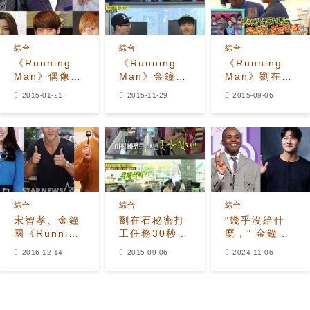
綜合
綜合
綜合
《Running
《Running
《Running
Man》偶像特
Man》金鐘
Man》劉在
輯：厲旭-孫東
國：十幾年第
石:Gary臉長
2015-01-21
2015-11-29
2015-09-06
雲-權昭賢-素
一次叫劉在石
得真難看
珍-N-旼赫等
「大哥」，原
全出動
因是？
綜合
綜合
綜合
宋智孝、金鐘
劉在石秘密打
"幾乎沒給什
國《Running
工任務30秒失
麼，" 金鐘國
Man》下車
敗 果然是國民
因評論喬瑟婚
2016-12-14
2015-09-06
2024-11-06
MC
的賀禮金金額
而面臨批評