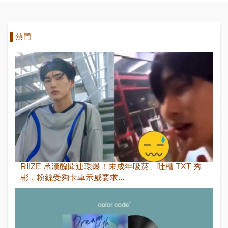
熱門
RIIZE 承漢醜聞連環爆！未成年吸菸、吐槽 TXT 秀
彬，粉絲受夠卡車示威要求...