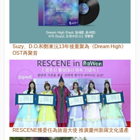
Suzy、D.O.和鄭東沅13年後重聚為《Dream High》
OST再聚首
RESCENE獲委任為旅遊大使 推廣慶州新羅文化遺產