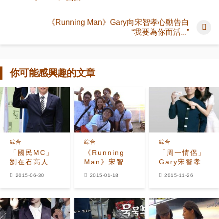
《Running Man》Gary向宋智孝心動告白
“我要為你而活...”
你可能感興趣的文章
綜合
綜合
綜合
「國民MC」
《Running
「周一情侶」
劉在石高人氣
Man》宋智孝
Gary宋智孝助
超過十年 「即
成遲到大王 記
陣何潤東新曲
2015-06-30
2015-01-18
2015-11-26
使嘮叨也深受
者招待會現場
粉絲呼籲「周
喜愛！」
表白姜Gary
一情侶快拍吻
戲！」