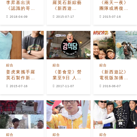
李昇基出演
羅英石新綜藝
《兩天一夜》
《認識的哥
《新西遊
團隊或將復
哥》 與姜虎東
記》：姜虎東-
活？ 李昇基-
2018-04-09
2015-07-17
2015-07-16
等再會
李昇基加盟，
李秀根-殷志源
播出方式是…
的回應是？
綜合
綜合
綜合
姜虎東攜手羅
《姜食堂》營
《新西遊記》
英石製作新節
業至9日 人滿
電視版加播一
目 「《兩天一
為患抽籤決定
集 《三時三
2015-07-16
2017-11-07
2016-06-07
夜》團隊將復
餐》新一季7
活？」
月1日首播
綜合
綜合
綜合