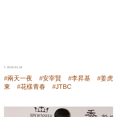
2016-02-19
#兩天一夜
#安宰賢
#李昇基
#姜虎
東
#花樣青春
#JTBC