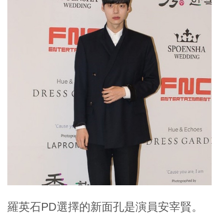
羅英石PD選擇的新面孔是演員安宰賢。