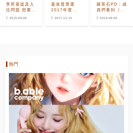
李昇基提及入
蓋洛普票選
羅英石PD：成
伍問題 想要延
2017年度諧
員們看到《新
期的原因是？
星 劉在錫連續
西遊記》的反
2015-09-04
2017-12-13
2015-09-06
第6年奪魁
應都很開心
熱門