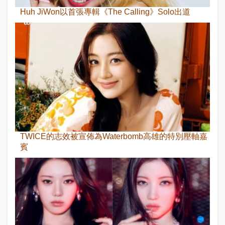
Huh JiWon以首張專輯《The Calling》Solo出道
TWICE的志效被宣佈為Waterbomb高雄的特別壓軸嘉
賓