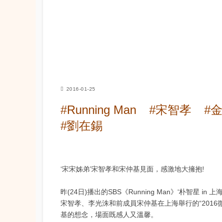
2016-01-25
#Running Man
#宋智孝
#
#劉在錫
‘宋宋姊弟’宋智孝和宋仲基見面，感激地大擁抱!
昨(24日)播出的SBS《Running Man》‘朴智星 i
宋智孝、李光洙和前成員宋仲基在上海舉行的“201
基的想念，場面既感人又溫馨。