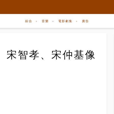
綜合
音樂
電影劇集
廣告
 宋智孝、宋仲基像