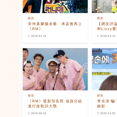
綜合
綜合
宋仲基腳傷未癒 承諾會再上
【網友評
《RM》
和Lizz
2016-01-12
2016-01-12
綜合
綜合
《RM》發新預告照 成員分組
李光洙‘騙
進行改歌詞大戰
錄影
2016-08-14
2015-11-02