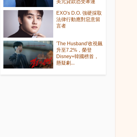
美元貸款恐受牽連
EXO's D.O. 強硬採取
法律行動應對惡意留
言者
'The Husband'收視飆
升至7.2%，榮登
Disney+韓國榜首，
懸疑劇...