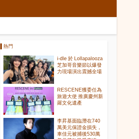
熱門
i-dle 於 Lollapalooza
芝加哥音樂節以爆發
力現場演出震撼全場
RESCENE獲委任為
旅遊大使 推廣慶州新
羅文化遺產
李昇基面臨潛在740
萬美元保證金損失，
車佳元被捕後530萬