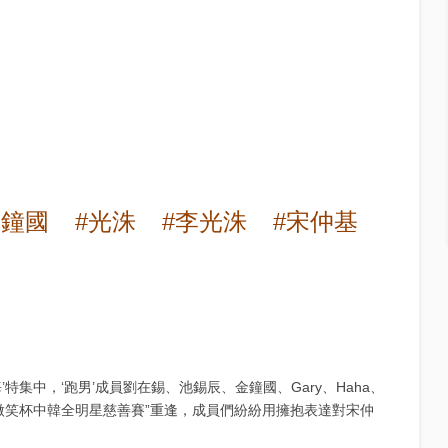
金鐘國
#光洙
#李光洙
#宋仲基
n 上海’特集中，‘跑男’成員劉在錫、池錫辰、金鐘國、Gary、Haha、
6微笑杯中韓全明星慈善賽”重逢，成員們紛紛用擁抱表達對宋仲