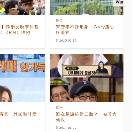
綜合
論】韓網友盼宋仲基
宋智孝不計形象 Gary露心
y重回《RM》懷抱
疼眼神
2015-09-10
綜合
’宥真 外送咖啡變
劉在錫該拚第二胎？ 被算命
仙說...
2017-01-02