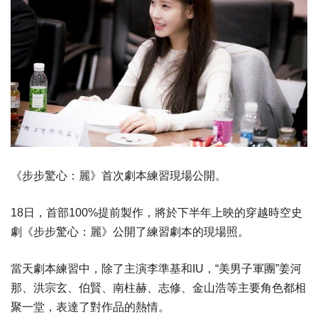
《步步驚心：麗》首次劇本練習現場公開。
18日，首部100%提前製作，將於下半年上映的穿越時空史
劇《步步驚心：麗》公開了練習劇本的現場照。
當天劇本練習中，除了主演李準基和IU，“美男子軍團”姜河
那、洪宗玄、伯賢、南柱赫、志修、金山浩等主要角色都相
聚一堂，表達了對作品的熱情。