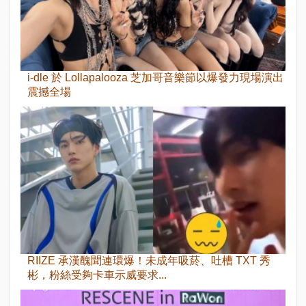
i-dle 於 Lollapalooza 芝加哥音樂節以爆發力現場演出
震撼全場
RIIZE 承漢醜聞連環爆！未成年吸菸、吐槽 TXT 秀
彬，粉絲受夠卡車示威要求...