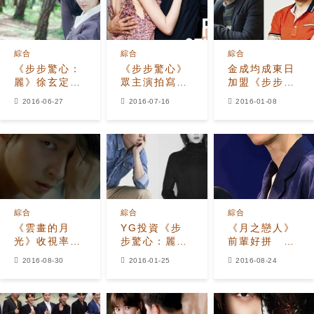
綜合
綜合
綜合
《步步驚心：
《步步驚心》
金成均成東日
麗》徐玄定妝
眾主演拍寫真
加盟《步步驚
照公開 揮舞雙
李準基IU扮情
心：麗》 《請
2016-06-27
2016-07-16
2016-01-08
刀姿勢曼妙
侶
回答1988》
實力派的再次
聯手
綜合
綜合
綜合
《雲畫的月
YG投資《步
《月之戀人》
光》收視率倍
步驚心：麗》
前輩好拼
增 《步步驚
華麗出演陣容
EXO伯賢：我
2016-08-30
2016-01-25
2016-08-24
心：麗》墊底
後再添投資保
自我反省了
起跑
障