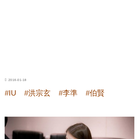
2016-01-18
#IU
#洪宗玄
#李準
#伯賢