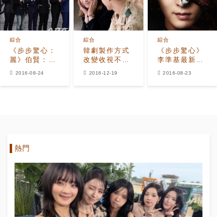
綜合
綜合
綜合
《步步驚心：
韓劇製作方式
《步步驚心》
麗》伯賢：向
改變收視不佳
李準基最新劇
D.O.求證導演
僅有《太陽的
照發布 講述冷
2016-08-24
2016-12-19
2016-08-23
兇不兇
後裔》笑傲全
血王子苦難史
場
熱門