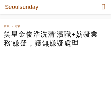
Seoulsunday
首頁
綜合
笑星金俊浩洗清'瀆職+妨礙業
務'嫌疑，獲無嫌疑處理