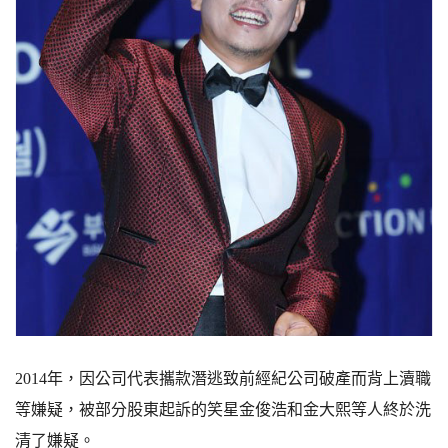
2014年，因公司代表攜款潛逃致前經紀公司破產而背上瀆職
等嫌疑，被部分股東起訴的笑星金俊浩和金大熙等人終於洗
清了嫌疑。