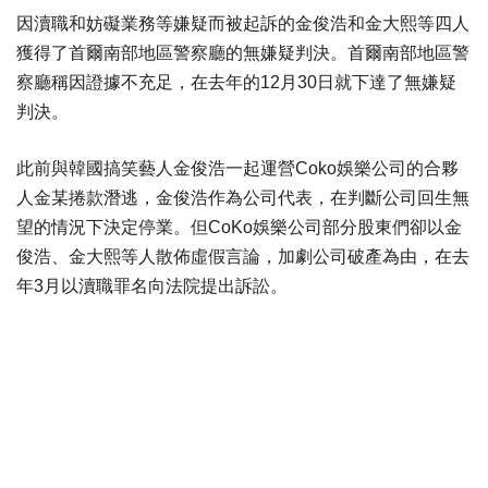
因瀆職和妨礙業務等嫌疑而被起訴的金俊浩和金大熙等四人
獲得了首爾南部地區警察廳的無嫌疑判決。
首爾南部地區警
察廳稱因證據不充足，在去年的12月30日就下達了無嫌疑
判決。
此前與韓國搞笑藝人金俊浩一起運營Coko娛樂公司的合夥
人金某捲款潛逃，金俊浩作為公司代表，在判斷公司回生無
望的情況下決定停業。
但CoKo娛樂公司部分股東們卻以金
俊浩、金大熙等人散佈虛假言論，加劇公司破產為由，在去
年3月以瀆職罪名向法院提出訴訟。