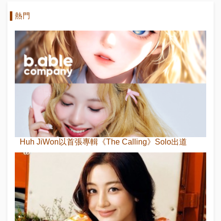
熱門
Huh JiWon以首張專輯《The Calling》Solo出道