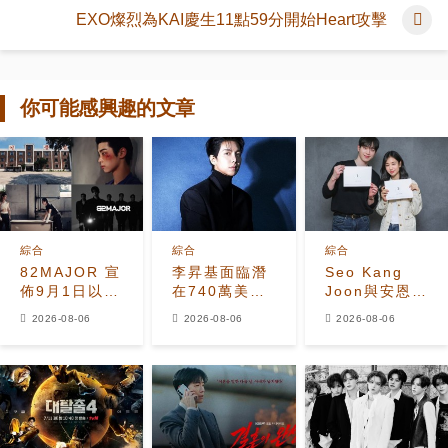
EXO燦烈為KAI慶生11點59分開始Heart攻擊
你可能感興趣的文章
綜合
綜合
綜合
82MAJOR 宣
李昇基面臨潛
Seo Kang
佈9月1日以全
在740萬美元
Joon與安恩真
新單曲
保證金損失，
首次劇本圍讀
2026-08-06
2026-08-06
2026-08-06
《HEAT》回
車佳元被捕後
展現10年情侶
歸
530萬美元貸
化學反應
款恐受牽連