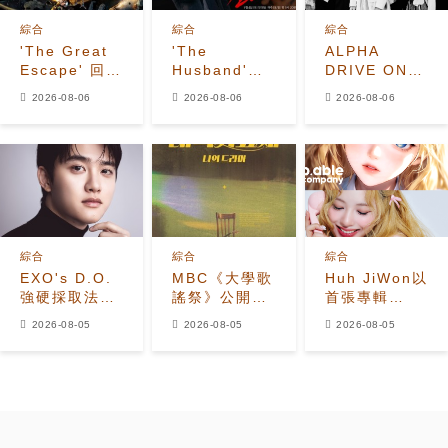
綜合
綜合
綜合
'The Great
'The
ALPHA
Escape' 回
Husband'收
DRIVE ONE
歸！姜鎬童退
視飆升至
公開
2026-08-06
2026-08-06
2026-08-06
出、
7.2%，榮登
《UNBREAKABL
Seventeen
Disney+韓國
少年BEAST》
夫勝寛加入全
榜首，懸疑劇
霸氣預告照
新陣容
進入最後兩集
綜合
綜合
綜合
EXO's D.O.
MBC《大學歌
Huh JiWon以
強硬採取法律
謠祭》公開
首張專輯
行動應對惡意
2026年全新
《The
2026-08-05
2026-08-05
2026-08-05
留言者
改版 Hui出任
Calling》
音樂總監
Solo出道