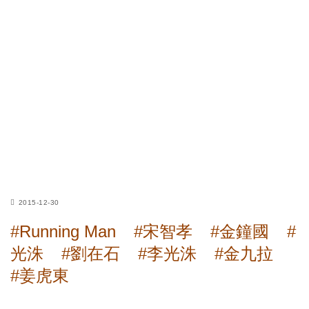
2015-12-30
#Running Man
#宋智孝
#金鐘國
#
光洙
#劉在石
#李光洙
#金九拉
#姜虎東