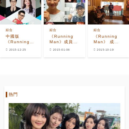
綜合
綜合
綜合
中國版
《Running
《Running
《Running
Man》成員參
Man》 成員
Man》
加“HAPPY
動員黃金人脈
2015-12-25
2015-01-06
2015-10-19
VS《無限挑
Together煤
都有哪些嘉賓
戰》 引進版權
炭100萬塊捐
會來呢？
不如光明正大
贈活動”
抄襲？
熱門