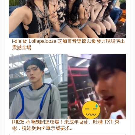
i-dle 於 Lollapalooza 芝加哥音樂節以爆發力現場演出
震撼全場
RIIZE 承漢醜聞連環爆！未成年吸菸、吐槽 TXT 秀
彬，粉絲受夠卡車示威要求...