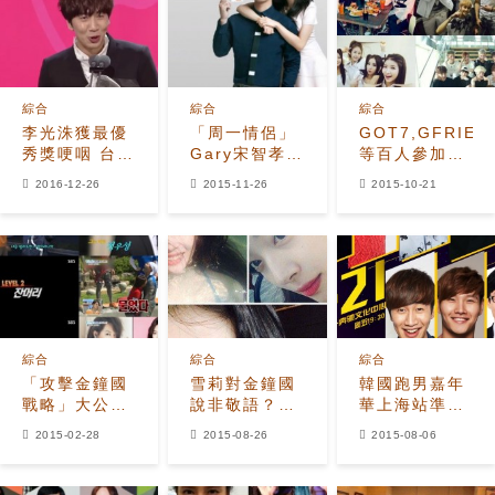
綜合
綜合
綜合
李光洙獲最優
「周一情侶」
GOT7,GFRIEND
秀獎哽咽 台下
Gary宋智孝助
等百人參加
宋智孝哭成淚
陣何潤東新曲
《RM》
2016-12-26
2015-11-26
2015-10-21
人,成員們面色
粉絲呼籲「周
沉重
一情侶快拍吻
戲！」
綜合
綜合
綜合
「攻擊金鐘國
雪莉對金鐘國
韓國跑男嘉年
戰略」大公開
說非敬語？以
華上海站準備
致命秘訣是？
下犯上？
就緒 曝香港演
2015-02-28
2015-08-26
2015-08-06
出集錦再現無
敵人氣