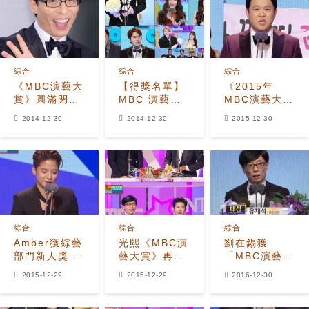
綜合
綜合
綜合
《MBC演藝大
【得獎名單】
《2015年
賞》圓滿閉幕
MBC 演藝大
MBC演藝大
完整獲獎名單
賞
賞》完整獲獎
2014-12-30
2014-12-30
2015-12-30
大公開
名單公開 金九
拉22年來的首
次獲獎
綜合
綜合
綜合
Amber獲綜藝
光熙《MBC演
劉在錫獲
部門新人獎 沒
藝大賞》再現
「MBC演藝大
想到因為說錯
腳演技 劉在石
賞」大獎 不忘
2015-12-29
2015-12-29
2016-12-30
話獲獎了
為了又道歉？
提及《無挑》
老牌成員