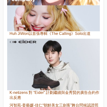
Huh JiWon以首張專輯《The Calling》Solo出道
K-netizens 對 “Eider” 計劃繼續與金秀賢的廣告合約作
出反應
河智苑-姜藝媛-佳仁“朝鮮美女三劍客”舞台問候認證照