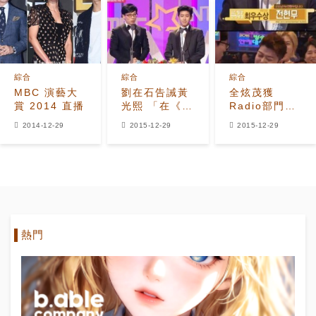
綜合
綜合
綜合
MBC 演藝大
劉在石告誡黃
全炫茂獲
賞 2014 直播
光熙 「在《無
Radio部門最
挑》紅的時候
優秀獎 自信發
2014-12-29
2015-12-29
2015-12-29
更要小心」
言「我就是早
上的劉在
石！」
熱門