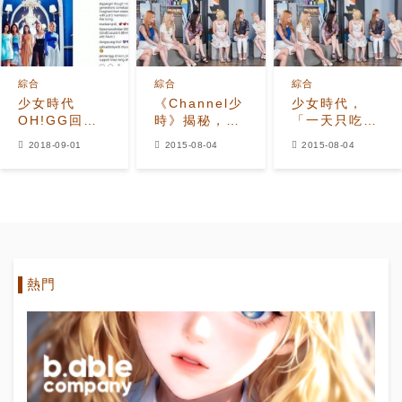
綜合
綜合
綜合
少女時代
《Channel少
少女時代，
OH!GG回歸
時》揭秘，少
「一天只吃
照孝淵的腿被
女時代真正的
800卡？絕不
2018-09-01
2015-08-04
2015-08-04
P掉？網友：
食譜是？
屬實！」
SM拜託這次
用點心吧！
熱門