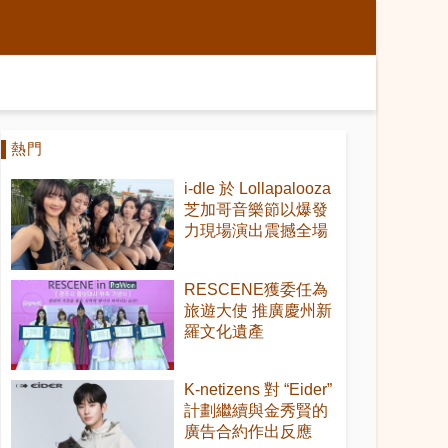
熱門
i-dle 於 Lollapalooza
芝加哥音樂節以爆發
力現場演出震撼全場
RESCENE獲委任為
旅遊大使 推廣慶州新
羅文化遺產
K-netizens 對 “Eider”
計劃繼續與金秀賢的
廣告合約作出反應