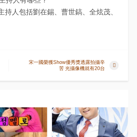
r》的主持人有哪些？
her》的主持人包括劉在錫、曹世鎬、全炫茂、
宋一國榮獲Show優秀獎透露拍攝辛
苦 光攝像機就有20台