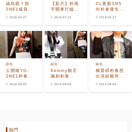
搞烏龍？前
【影片】朴珉
CL更新SNS
2NE1成員朴
宇開車打瞌
向朴春發生日
春被「抹黑」
睡 跳高空彈
祝福
2018-04-27
2014-07-21
2018-03-27
謊報年齡，節
跳向′室友′賠
目組緊急澄
罪
清！
綜合
綜合
綜合
公開嗆YG-
Kemmy饒舌
楊賢碩朴春想
2NE1朴春禁
諷刺朴春
出演綜藝所以
藥風波 17歲
2NE1造型師
讓她去了,達拉
2014-08-05
2014-08-05
2014-08-06
嘻哈少女
反嗆:一出道就
雖然很有綜藝
Kemmy爆紅
想引退?
野心但是不怎
麼搞笑
熱門