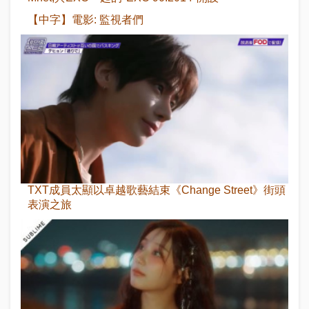
【中字】電影: 監視者們
TXT成員太顯以卓越歌藝結束《Change Street》街頭
表演之旅