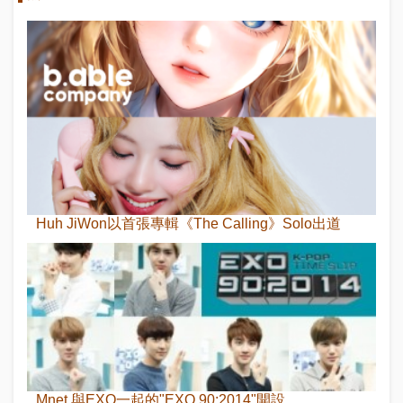
Huh JiWon以首張專輯《The Calling》Solo出道
Mnet,與EXO一起的"EXO 90:2014"開設