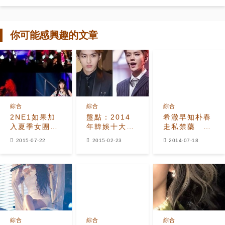
你可能感興趣的文章
綜合
綜合
綜合
2NE1如果加
盤點：2014
希澈早知朴春
入夏季女團大
年韓娛十大熱
走私禁藥 與
戰的話..明年
點新聞
記者喝酒掌握
2015-07-22
2015-02-23
2014-07-18
中或復出有望
獨家消息
綜合
綜合
綜合