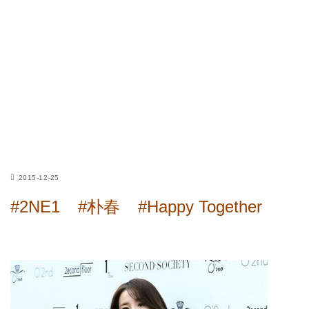
2015-12-25
#2NE1
#朴春
#Happy Together