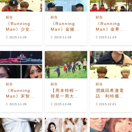
綜合
綜合
綜合
《Running
《Running
《Running
Man》少女時
Man》金鐘
Man》金希
代允兒助陣
國：十幾年第
澈-利特同時給
2015-11-29
2015-11-29
2015-11-29
Super
一次叫劉在石
允兒發簡訊 最
Junior 節目
「大哥」，原
先收到回複電
中途給希澈打
因是？
話的是？
電話所為何
事？
綜合
綜合
綜合
《Running
【周末特輯－
潤娥回希澈電
Man》宋智孝
韓星一周大事
話 利特擺第
VSHaNi 史上
回顧】防彈少
二
2015-11-28
2015-12-06
2015-12-01
最荒唐遊戲
年團、EXID
「看誰先入
發片 有話題
睡」誕生！
成功搏版面