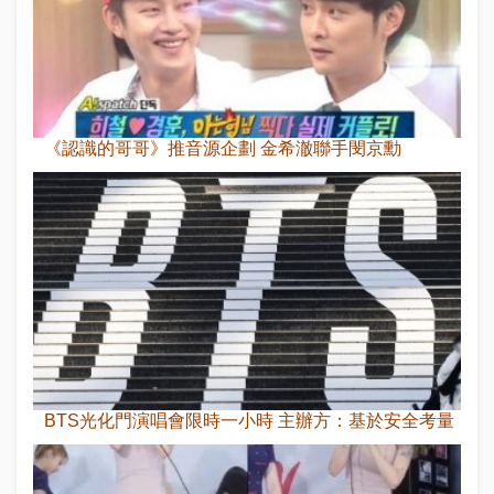
《認識的哥哥》推音源企劃 金希澈聯手閔京勳
BTS光化門演唱會限時一小時 主辦方：基於安全考量