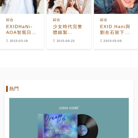
綜合
綜合
綜合
EXIDHaNi-
少女時代完整
EXID Hani與
AOA智珉日程
體錄製
劉在石留下
繁忙 成為新一
《Running
《Running
2015-03-19
2015-06-23
2015-03-09
代藝能大勢
Man》 各自
Man》認證
理想中的自己
照！
是？
熱門