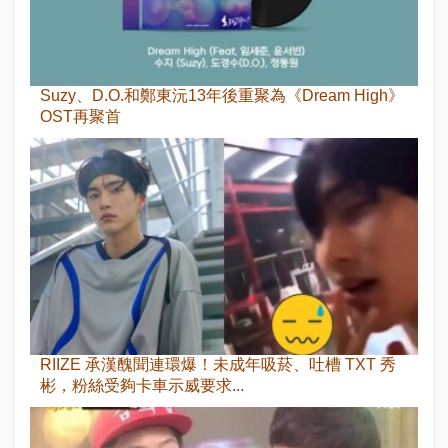
Suzy、D.O.和鄭東沅13年後重聚為《Dream High》
OST再聚首
RIIZE 承漢醜聞連環爆！未成年吸菸、吐槽 TXT 秀
彬，粉絲受夠卡車示威要求...