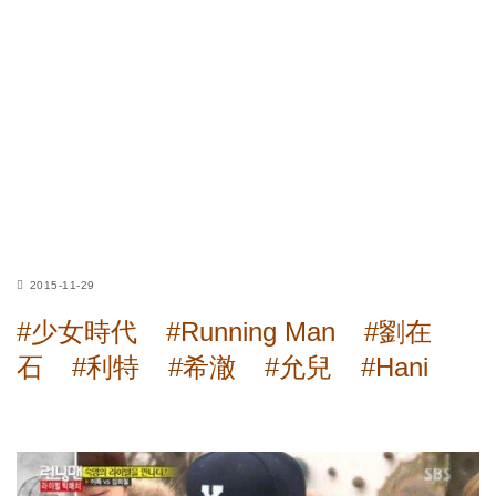
2015-11-29
#少女時代
#Running Man
#劉在
石
#利特
#希澈
#允兒
#Hani