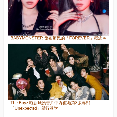
BABYMONSTER 發布驚艷的「FOREVER」概念照
The Boyz 喺新嘅預告片中為佢哋第3張專輯
「Unexpected」舉行派對