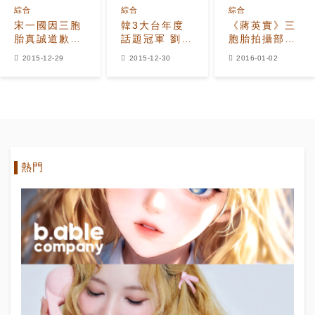
綜合
綜合
綜合
宋一國因三胞
韓3大台年度
《蔣英實》三
胎真誠道歉
話題冠軍 劉在
胞胎拍攝部分
「我身體不好
石宋家三胞胎
公開 民國鏡頭
2015-12-29
2015-12-30
2016-01-02
真的很對不
呢？
被剪將另有拍
起」
攝
熱門