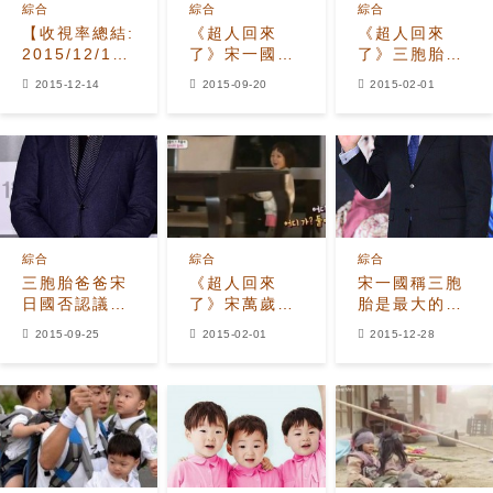
綜合
綜合
綜合
【收視率總結:
《超人回來
《超人回來
2015/12/12(六)~12/13(日)】
了》宋一國：
了》三胞胎再
秋信守取代金
吃鰻魚生下了
出萌招 爭先恐
2015-12-14
2015-09-20
2015-02-01
柱赫 《2天1
三胞胎
後要洗碗
夜》收視飆升
綜合
綜合
綜合
三胞胎爸爸宋
《超人回來
宋一國稱三胞
日國否認議會
了》宋萬歲變
胎是最大的禮
選舉，會集中
身戀愛高手 拉
物 出演《張英
2015-09-25
2015-02-01
2015-12-28
電視劇
着小愛走進攝
實》的原因
像死角
是？