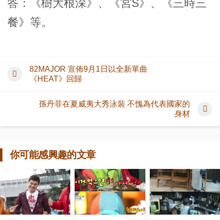
答：《樹大根深》、《宮S》、《三時三
餐》等。
82MAJOR 宣佈9月1日以全新單曲
《HEAT》回歸
孫丹菲在夏威夷大秀泳裝 不愧為代表國家的
身材
你可能感興趣的文章