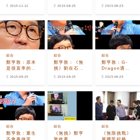
藝活動
得像G-
是？
2015-11-12
2015-08-25
2015-08-25
Dragon？
綜合
綜合
綜合
鄭亨敦：原本
鄭亨敦：《無
鄭亨敦：G-
是很直率的性
挑》劉在石是
Dragon遇到
格…被罵后性
一把手,其餘的
我后才有大眾
2015-08-25
2015-08-25
2015-08-25
格變了
是…
人氣！
綜合
綜合
綜合
鄭亨敦：重生
《無挑》鄭亨
《無限挑戰》
不會再做笑
敦收看
展國民綜藝威