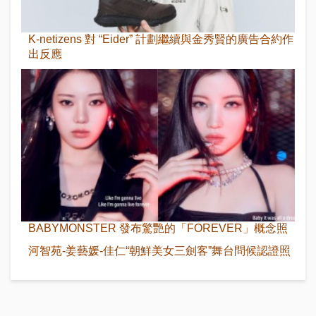
K-netizens 對 “Eider” 計劃繼續與金秀賢的廣告合約作
出反應
BABYMONSTER 發布驚艷的「FOREVER」概念照
河智苑-姜藝媛-佳仁“朝鮮美女三劍客”舞台問候認證照