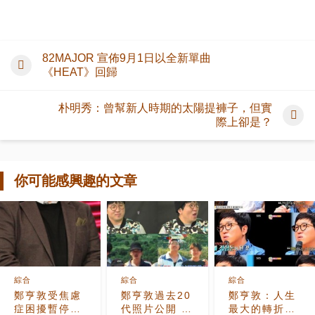
82MAJOR 宣佈9月1日以全新單曲
《HEAT》回歸
朴明秀：曾幫新人時期的太陽提褲子，但實
際上卻是？
你可能感興趣的文章
綜合
綜合
綜合
鄭亨敦受焦慮
鄭亨敦過去20
鄭亨敦：人生
症困擾暫停演
代照片公開 長
最大的轉折點