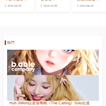
星，原因是…
《Surprise》
嚴 即使不是歌
2015-08-25
2015-12-05
2015-09-20
認證照令人心
謠祭也位居收
酸
視一位
熱門
Huh JiWon以首張專輯《The Calling》Solo出道