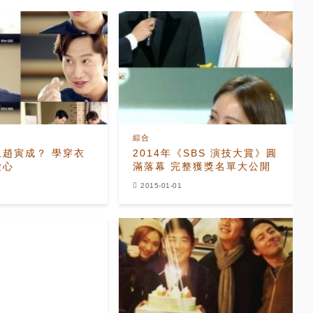
綜合
上趙寅成？ 學穿衣
2014年《SBS 演技大賞》圓
愛心
滿落幕 完整獲獎名單大公開
2015-01-01