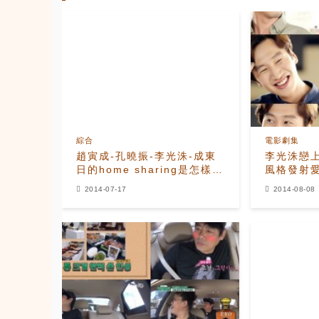
綜合
電影劇集
趙寅成-孔曉振-李光洙-成東
李光洙戀
日的home sharing是怎樣
風格發射
的?
2014-07-17
2014-08-08