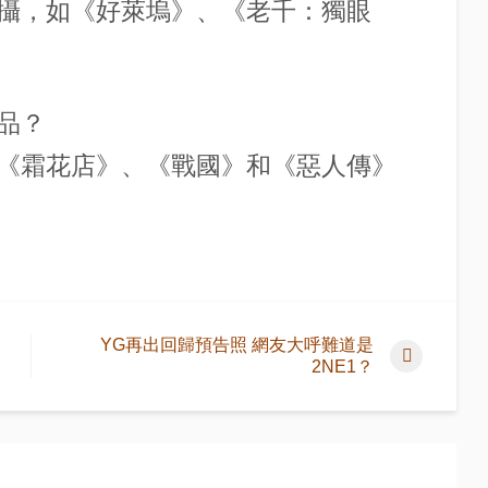
攝，如《好萊塢》、《老千：獨眼
品？
《霜花店》、《戰國》和《惡人傳》
YG再出回歸預告照 網友大呼難道是
2NE1？