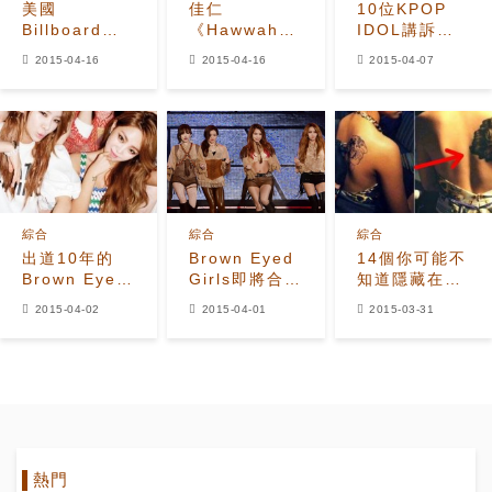
美國
佳仁
10位KPOP
Billboard榜
《Hawwah》
IDOL講訴令
力贊佳仁迷你
受Biliboard
自己感到最不
2015-04-16
2015-04-16
2015-04-07
專輯
好評 「打破韓
安的身體部位
「Hawwah」
國保守性的專
輯」
綜合
綜合
綜合
出道10年的
Brown Eyed
14個你可能不
Brown Eyed
Girls即將合體
知道隱藏在
Girls時隔兩年
回歸
KPOP IDOL
2015-04-02
2015-04-01
2015-03-31
後計劃5～6月
身上的紋身
復出
熱門