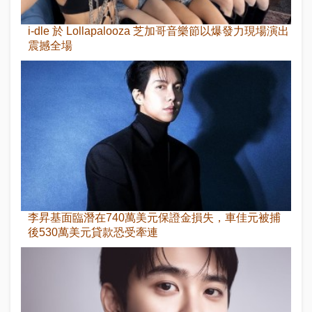
i-dle 於 Lollapalooza 芝加哥音樂節以爆發力現場演出
震撼全場
李昇基面臨潛在740萬美元保證金損失，車佳元被捕
後530萬美元貸款恐受牽連