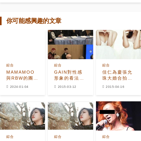
你可能感興趣的文章
綜合
綜合
綜合
MAMAMOO
GAIN對性感
佳仁為慶張允
與RBW的團體
形象的看法：
珠大婚合拍婚
合約結束？已
可愛清純想做
紗畫報 「二人
2024-01-04
2015-03-12
2015-04-16
從官網上移除
也做不到！
原來是閨
蜜？」（圖）
綜合
綜合
綜合