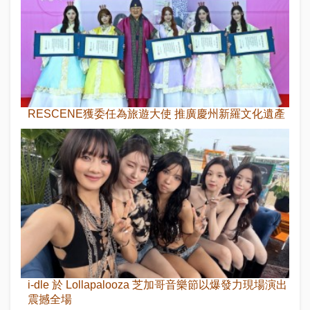
RESCENE獲委任為旅遊大使 推廣慶州新羅文化遺產
i-dle 於 Lollapalooza 芝加哥音樂節以爆發力現場演出
震撼全場