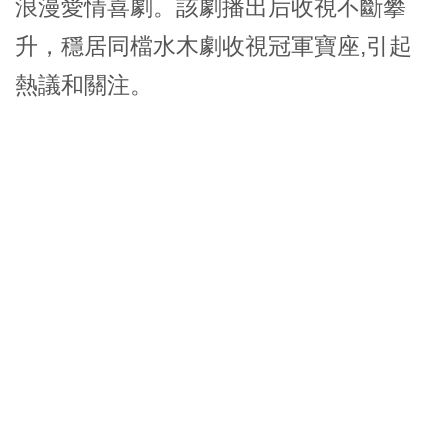
浪漫愛情喜劇。該劇播出后收視不斷攀
升，穩居同檔水木劇收視冠軍寶座,引起
熱議和關注。