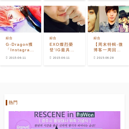
柳洞崔始源」
綜合
綜合
綜合
G-Dragon獲
EXO燦烈榮
【周末特輯-微
「Instagram
登‘IG最具影
博客一周回
人氣最高韓流
響力的韓星’
顧】李正信、
2015-06-11
2015-06-11
2015-06-28
明星」 三位，
GD、T.O.P
南柱赫像及雙
一位是？
也刷出新紀錄
胞胎 EXO守
護EXO-L！
熱門