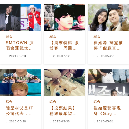
綜合
綜合
綜合
SMTOWN 演
【周末特輯-微
崔始源-劉雯被
唱會運鏡太
博客一周回
傳「假戲真
爛！崔始源推
顧】宋慶一和
做」 節目組回
2024-02-23
2015-07-12
2015-05-27
文原意掀討
伯賢撞臉度爆
應「私下感情
論，替粉絲發
表 EXO
最好的一對」
聲 vs 開玩笑
別‘欺
負’Henry！
綜合
綜合
綜合
陸星材父是IT
【投票結果】
崔始源驚喜現
公司代表，
粉絲最希望當
身《Gag
「雖然趕不上
EXO伯賢的愛
Concert》，
2015-05-28
2015-05-30
2015-05-31
崔始源…」
犬一天
正面碰撞「梧