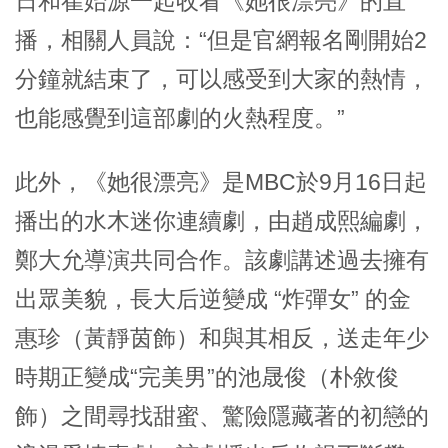
日和崔始源一起收看《她很漂亮》的直
播，相關人員說：“但是官網報名剛開始2
分鐘就結束了，可以感受到大家的熱情，
也能感覺到這部劇的火熱程度。”
此外，《她很漂亮》是MBC於9月16日起
播出的水木迷你連續劇，由趙成熙編劇，
鄭大允導演共同合作。該劇講述過去擁有
出眾美貌，長大后逆變成 “炸彈女” 的金
惠珍（黃靜茵飾）和與其相反，送走年少
時期正變成“完美男”的池晟俊（朴敘俊
飾）之間尋找甜蜜、驚險隱藏著的初戀的