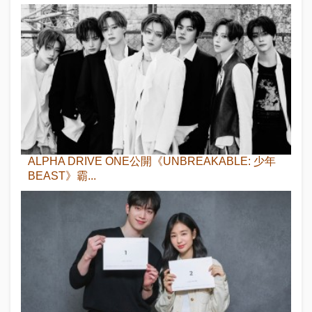
ALPHA DRIVE ONE公開《UNBREAKABLE: 少年
BEAST》霸...