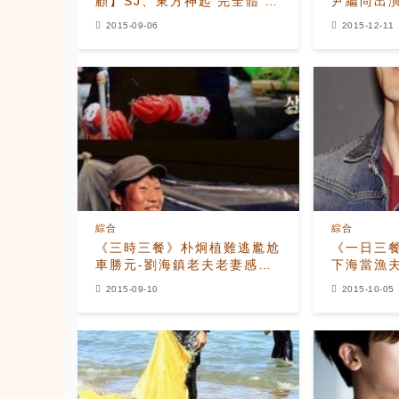
顧】SJ、東方神起‘完全體’將
尹繼尚出
消失螢幕兩年
因是？
2015-09-06
2015-12-11
綜合
綜合
《三時三餐》朴炯植難逃尷尬
《一日三
車勝元-劉海鎮老夫老妻感情
下海當漁
更深
2015-09-10
2015-10-05