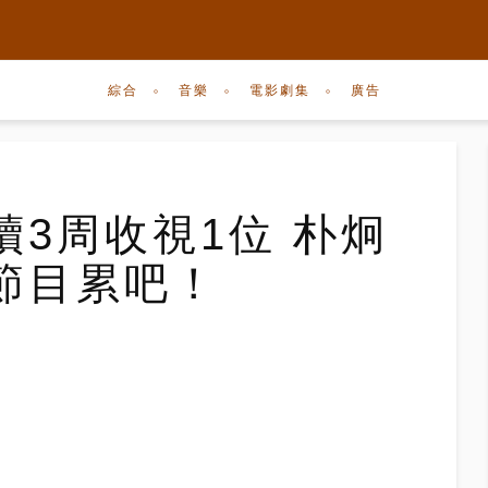
綜合
音樂
電影劇集
廣告
3周收視1位 朴炯
節目累吧！