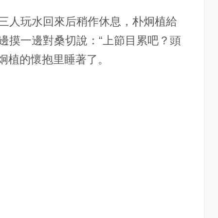
三人玩水回來后稍作休息，朴炯植給
邊摸一邊對桑切說：“上節目累吧？頭
朴炯植的懷抱里睡著了。