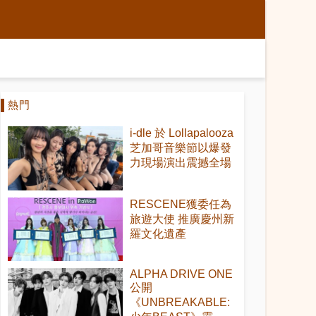
熱門
i-dle 於 Lollapalooza
芝加哥音樂節以爆發
力現場演出震撼全場
RESCENE獲委任為
旅遊大使 推廣慶州新
羅文化遺產
ALPHA DRIVE ONE
公開
《UNBREAKABLE: