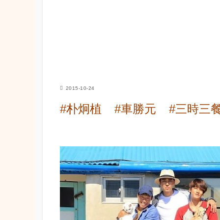
2015-10-24
#朴炯植
#車勝元
#三時三