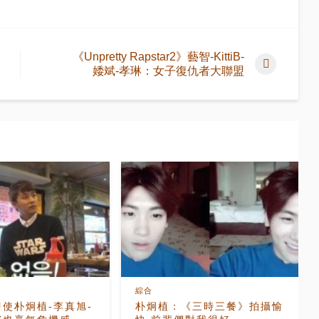
《Unpretty Rapstar2》藝智-KittiB-
婑斌-孝琳：女子復仇者大聯盟
綜合
使朴炯植-李真旭-
朴炯植：《三時三餐》拍攝愉