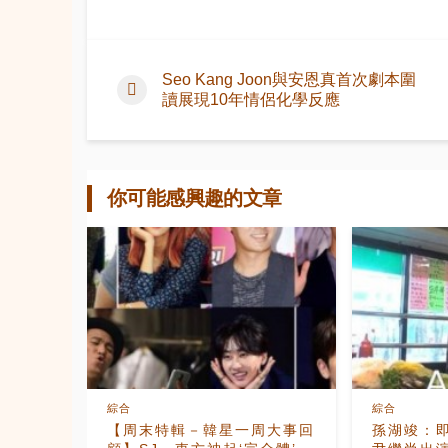
Seo Kang Joon與安恩真首次劇本圍
讀展現10年情侶化學反應
你可能感興趣的文章
綜合
綜合
【周末特輯－韓星一周大事回
孫湖竣：即