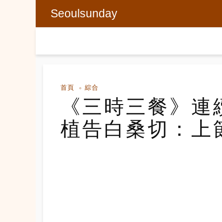
Seoulsunday
首頁
綜合
《三時三餐》連續
植告白桑切：上