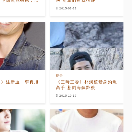
演也毫無危機感，原
快 前輩們對我很好
2015-09-23
綜合
餐》注新血 李真旭
《三時三餐》朴炯植變身釣魚
夫
高手 惹劉海鎮艷羨
2015-10-17