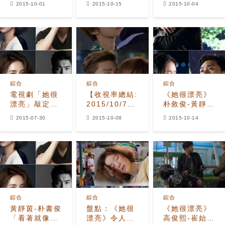
2015-10-01
2015-10-15
2015-10-04
數第2集神展
想型
開 金泰希罹
癌被瞞在鼓裡
綜合
綜合
綜合
電視劇「她很
【收視率總結:
《她很漂亮》
漂亮」敲定演
2015/10/7(三)】
朴敘俊-黃靜茵
員陣容
高俊熙奇襲吻
深夜暴雨相擁
2015-07-30
2015-10-08
2015-10-14
朴瑞俊 《她
4角關係將打
曾漂亮》首奪
破？
水木冠軍
綜合
綜合
綜合
黃靜茵-朴書俊
盤點：《她很
《她很漂亮》
「看著就像情
漂亮》令人怦
高俊熙-崔始源