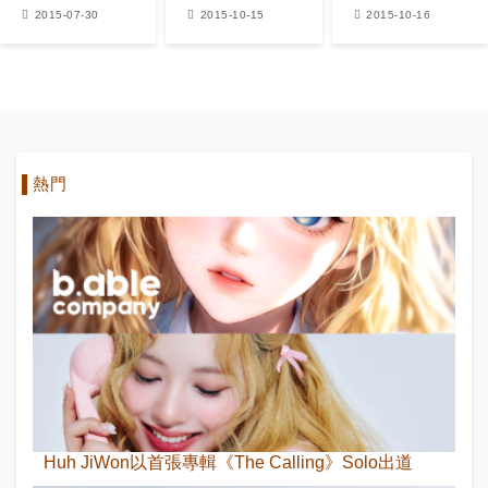
侶」，《她很
然心動的五大
深夜約會 兩人
2015-07-30
2015-10-15
2015-10-16
漂亮》期待感
經典浪漫場面
粉色浪漫值得
UP
期待？
熱門
Huh JiWon以首張專輯《The Calling》Solo出道