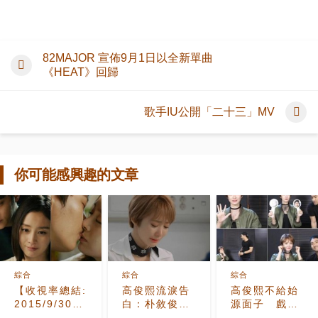
82MAJOR 宣佈9月1日以全新單曲
《HEAT》回歸
歌手IU公開「二十三」MV
你可能感興趣的文章
綜合
綜合
綜合
【收視率總結:
高俊熙流淚告
高俊熙不給始
2015/9/30(三)】
白：朴敘俊也
源面子 戲裡
《龍八夷》倒
是我的初戀
戲外皆不是理