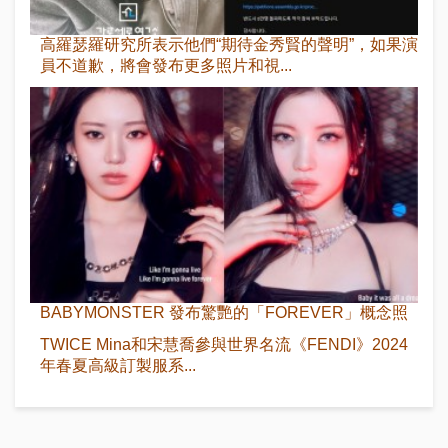
高羅瑟羅研究所表示他們“期待金秀賢的聲明”，如果演
員不道歉，將會發布更多照片和視...
BABYMONSTER 發布驚艷的「FOREVER」概念照
TWICE Mina和宋慧喬參與世界名流《FENDI》2024
年春夏高級訂製服系...