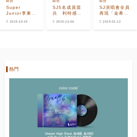
綜合
綜合
綜合
Super
SJ5名成員當
SJ演唱會全員
Junior李東海
兵 利特感慨
再現「金希澈
入伍 EXO後
工作變少
失誤」 手忙腳
2015-10-15
2015-12-04
2015-01-12
輩相送
亂引全場粉絲
爆笑
熱門