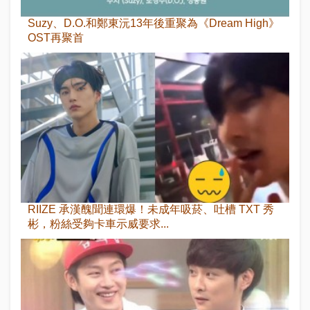
Suzy、D.O.和鄭東沅13年後重聚為《Dream High》
OST再聚首
RIIZE 承漢醜聞連環爆！未成年吸菸、吐槽 TXT 秀
彬，粉絲受夠卡車示威要求...