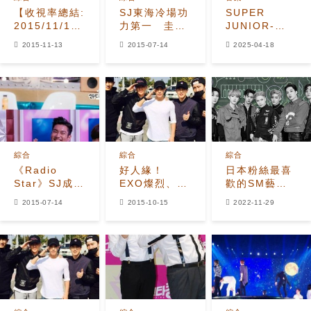
【收視率總結:
SJ東海冷場功
SUPER
2015/11/12(四)】
力第一 圭賢
JUNIOR-
《客主
忍不住出面保
L.S.S. 發布
2015-11-13
2015-07-14
2025-04-18
2015》接棒
護
活力四射新單
《她曾漂亮》
曲「PON
當上水木劇冠
PON」官方
軍
MV
綜合
綜合
綜合
《Radio
好人緣！
日本粉絲最喜
Star》SJ成員
EXO燦烈、世
歡的SM藝人
揭露MC圭賢
勳、Suho和
TOP10：
2015-07-14
2015-10-15
2022-11-29
大作戰 成員間
SJ-M周覓歡
aespa第6、
的「戰爭」公
送東海
EXO第5、
開
NCT第3