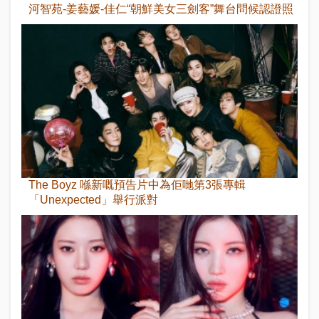
河智苑-姜藝媛-佳仁“朝鮮美女三劍客”舞台問候認證照
The Boyz 喺新嘅預告片中為佢哋第3張專輯
「Unexpected」舉行派對