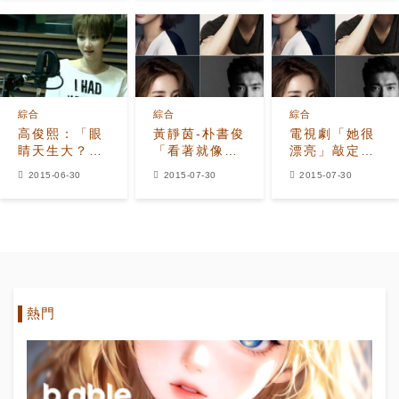
綜合
綜合
綜合
高俊熙：「眼
黃靜茵-朴書俊
電視劇「她很
睛天生大？都
「看著就像情
漂亮」敲定演
是化妝的原
侶」，《她很
員陣容
2015-06-30
2015-07-30
2015-07-30
因！」
漂亮》期待感
UP
熱門