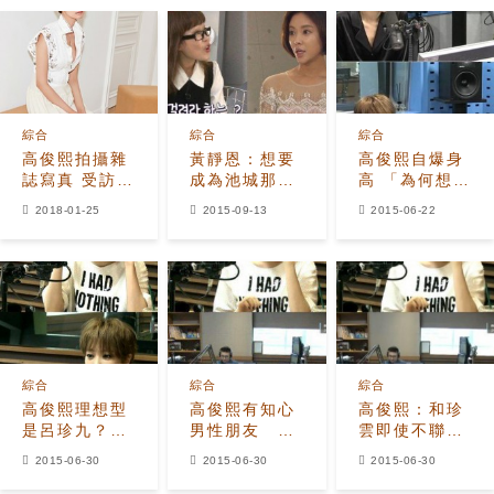
綜合
綜合
綜合
高俊熙拍攝雜
黃靜恩：想要
高俊熙自爆身
誌寫真 受訪曝
成為池城那樣
高 「為何想要
新劇收官感言
的前輩
再矮些？」
2018-01-25
2015-09-13
2015-06-22
綜合
綜合
綜合
高俊熙理想型
高俊熙有知心
高俊熙：和珍
是呂珍九？
男性朋友
雲即使不聯繫,
「雖小但是很
與‘前夫’鄭珍
也感覺很舒
2015-06-30
2015-06-30
2015-06-30
男人！」
雲不常聯絡
服！