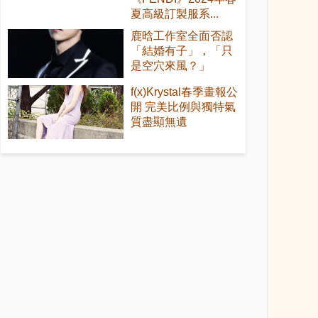
夏高級訂製服系...
鹿晗工作室全面否認
「結婚有子」，「只
是空穴來風？」
f(x)Krystal春季畫報公
開 完美比例與獨特氣
質盡顯無遺