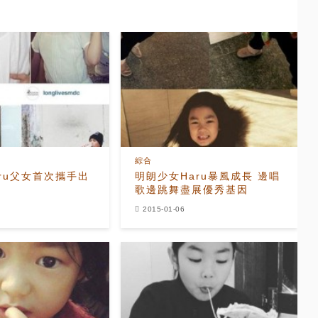
綜合
Haru父女首次攜手出
明朗少女Haru暴風成長 邊唱
歌邊跳舞盡展優秀基因
2015-01-06