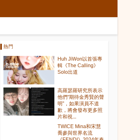
熱門
Huh JiWon以首張專
輯《The Calling》
Solo出道
高羅瑟羅研究所表示
他們“期待金秀賢的聲
明”，如果演員不道
歉，將會發布更多照
片和視...
TWICE Mina和宋慧
喬參與世界名流
《FENDI》2024年春