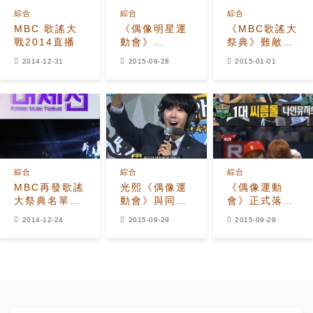
綜合
綜合
綜合
MBC 歌謠大
《偶像明星運
《MBC歌謠大
戰2014直播
動會》
祭典》難敵
SHINee珉
《演技大賞》
2014-12-31
2015-09-28
2015-01-01
豪：因腳腕負
收視率大戰慘
傷而派出的王
敗
牌選手是？
綜合
綜合
綜合
MBC再發歌謠
光熙《偶像運
《偶像運動
大祭典名單
動會》與同隊
會》正式落幕
EXO也將出演
成員們相遇 這
MAMAMOO-
2014-12-24
2015-09-29
2015-09-29
裡看見更開
Nine Muses-
心！
EXID-防彈少
年團大爆冷門