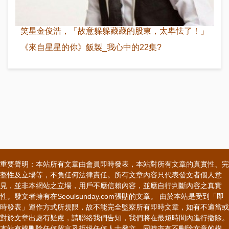
笑星金俊浩，「故意躲躲藏藏的股東，太卑怯了！」
《來自星星的你》飯製_我心中的22集?
重要聲明：本站所有文章由會員即時發表，本站對所有文章的真實性、完
整性及立場等，不負任何法律責任。所有文章內容只代表發文者個人意
見，並非本網站之立場，用戶不應信賴內容，並應自行判斷內容之真實
性。發文者擁有在Seoulsunday.com張貼的文章。 由於本站是受到「即
時發表」運作方式所規限，故不能完全監察所有即時文章，如有不適當或
對於文章出處有疑慮，請聯絡我們告知，我們將在最短時間內進行撤除。
本站有權刪除任何留言及拒絕任何人士發文，同時亦有不刪除文章的權