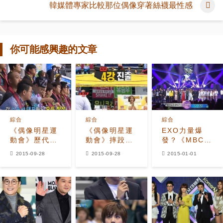
韓媒體專家比較那位偶像穿著絲襪最性感
你可能感興趣的文章
綜合
綜合
綜合
《偶像明星運
《偶像明星運
EXO力量爆
動會》歷代最
動會》摔跤大
發？《MBC歌
強陣容300明
賽 晉級半決賽
謠大祭典》青
2015-09-28
2015-09-28
2015-01-01
星參與 所屬社
的4大女團分
隊連續兩年獲
代表也出席
別是？
勝