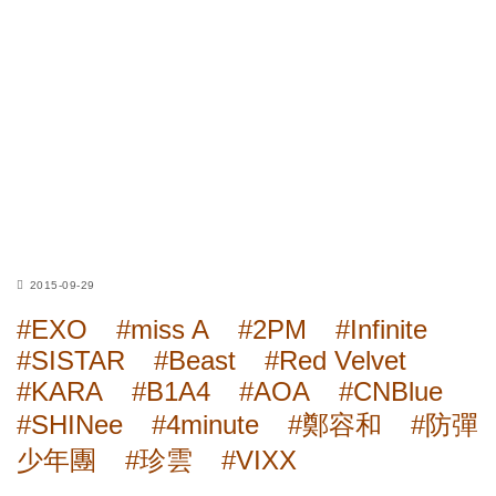
2015-09-29
#EXO
#miss A
#2PM
#Infinite
#SISTAR
#Beast
#Red Velvet
#KARA
#B1A4
#AOA
#CNBlue
#SHINee
#4minute
#鄭容和
#防彈
少年團
#珍雲
#VIXX