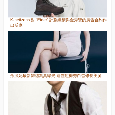
K-netizens 對 “Eider” 計劃繼續與金秀賢的廣告合約作
出反應
孫淡妃最新雜誌寫真曝光 連體短褲秀白皙修長美腿