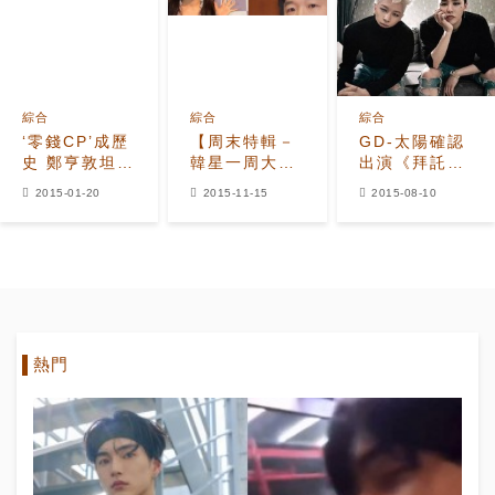
綜合
綜合
綜合
‘零錢CP’成歷
【周末特輯－
GD-太陽確認
史 鄭亨敦坦言
韓星一周大事
出演《拜託了
與G-dragon
回顧】April昭
冰箱》，放送
2015-01-20
2015-11-15
2015-08-10
沒聯絡
敏、鄭亨
時間是？
敦... 韓演藝
圈吹‘退出風’
熱門