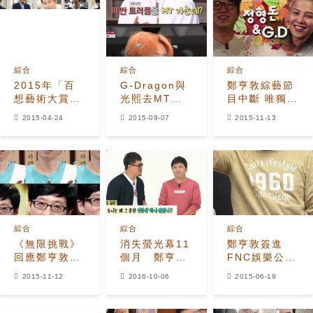
綜合
綜合
綜合
2015年「百
G-Dragon與
鄭亨敦綜藝節
想藝術大賞」
光熙去MT時
目中斷 唯獨
提名名單公
帶著松露？ 太
《無限挑戰》
2015-04-24
2015-09-07
2015-11-13
開：李敏鎬-池
陽：拿去拌飯
損失最大的原
城-朴信惠-林
吃
因是？
時完等均入圍
綜合
綜合
綜合
《無限挑戰》
消失螢光幕11
鄭亨敦簽進
回應鄭亨敦退
個月 鄭亨敦
FNC娛樂公
出 劉在石貼心
去了哪裡？
司 與CN
2015-11-12
2016-10-06
2015-06-19
照顧成其精神
Blue、李多海
支柱
吃同鍋飯