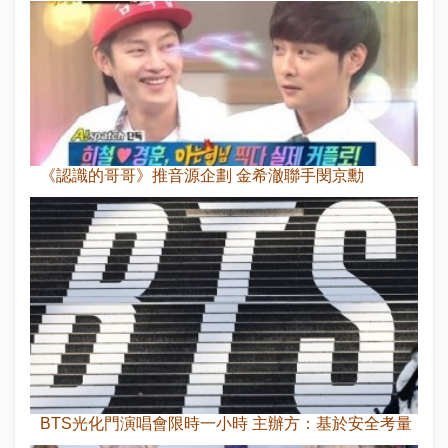
《認識的哥哥》推音源企劃 金希澈聯手閔京勳
BTS光化門演唱會限時一小時 主辦方：基於安全考量